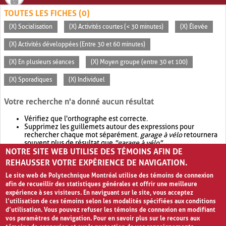
TOUTES LES FICHES (0)
(X) Socialisation
(X) Activités courtes (< 30 minutes)
(X) Élevée
(X) Activités développées (Entre 30 et 60 minutes)
(X) En plusieurs séances
(X) Moyen groupe (entre 30 et 100)
(X) Sporadiques
(X) Individuel
Votre recherche n'a donné aucun résultat
Vérifiez que l'orthographe est correcte.
Supprimez les guillemets autour des expressions pour
rechercher chaque mot séparément.
garage à vélo
retournera
souvent plus de résultat que
"garage à vélo"
.
NOTRE SITE WEB UTILISE DES TÉMOINS AFIN DE
Envisagez d'élargir votre recherche avec
OR
.
garage OR vélo
retournera souvent plus de résultat que
garage à vélo
.
REHAUSSER VOTRE EXPÉRIENCE DE NAVIGATION.
Le site web de Polytechnique Montréal utilise des témoins de connexion
afin de recueillir des statistiques générales et offrir une meilleure
expérience à ses visiteurs. En naviguant sur le site, vous acceptez
l’utilisation de ces témoins selon les modalités spécifiées aux conditions
d’utilisation. Vous pouvez refuser les témoins de connexion en modifiant
vos paramètres de navigation. Pour en savoir plus sur le recours aux