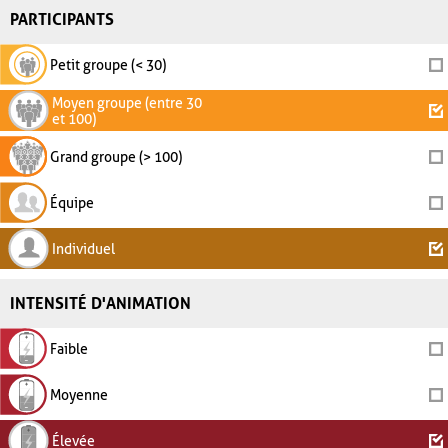
PARTICIPANTS
Petit groupe (< 30)
Moyen groupe (entre 30
et 100)
Grand groupe (> 100)
Équipe
Individuel
INTENSITÉ D'ANIMATION
Faible
Moyenne
Élevée