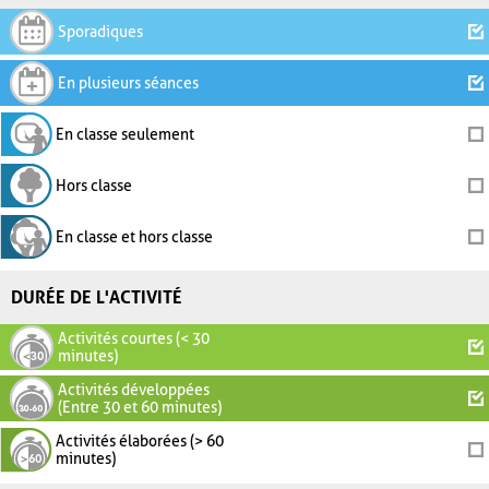
Sporadiques
En plusieurs séances
En classe seulement
Hors classe
En classe et hors classe
DURÉE DE L'ACTIVITÉ
Activités courtes (< 30
minutes)
Activités développées
(Entre 30 et 60 minutes)
Activités élaborées (> 60
minutes)