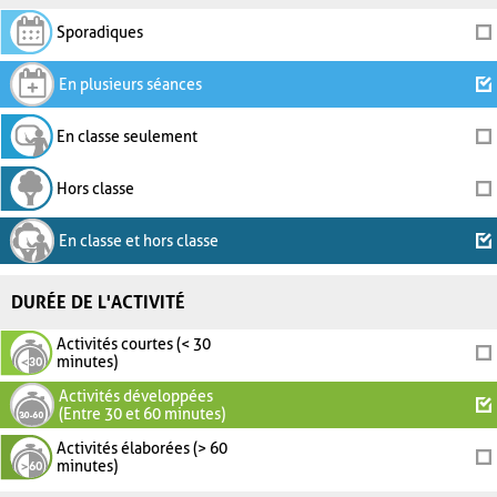
Sporadiques
En plusieurs séances
En classe seulement
Hors classe
En classe et hors classe
DURÉE DE L'ACTIVITÉ
Activités courtes (< 30
minutes)
Activités développées
(Entre 30 et 60 minutes)
Activités élaborées (> 60
minutes)