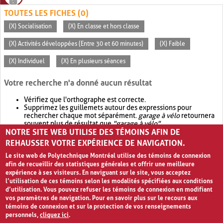
TOUTES LES FICHES (0)
(X) Socialisation
(X) En classe et hors classe
(X) Activités développées (Entre 30 et 60 minutes)
(X) Faible
(X) Individuel
(X) En plusieurs séances
Votre recherche n'a donné aucun résultat
Vérifiez que l'orthographe est correcte.
Supprimez les guillemets autour des expressions pour
rechercher chaque mot séparément.
garage à vélo
retournera
souvent plus de résultat que
"garage à vélo"
.
NOTRE SITE WEB UTILISE DES TÉMOINS AFIN DE
Envisagez d'élargir votre recherche avec
OR
.
garage OR vélo
retournera souvent plus de résultat que
garage à vélo
.
REHAUSSER VOTRE EXPÉRIENCE DE NAVIGATION.
Le site web de Polytechnique Montréal utilise des témoins de connexion
afin de recueillir des statistiques générales et offrir une meilleure
expérience à ses visiteurs. En naviguant sur le site, vous acceptez
l’utilisation de ces témoins selon les modalités spécifiées aux conditions
d’utilisation. Vous pouvez refuser les témoins de connexion en modifiant
vos paramètres de navigation. Pour en savoir plus sur le recours aux
témoins de connexion et sur la protection de vos renseignements
personnels,
cliquez ici
.
Avis de confidentialité et conditions d’utilisation