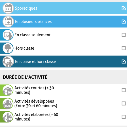
Sporadiques
En plusieurs séances
En classe seulement
Hors classe
En classe et hors classe
DURÉE DE L'ACTIVITÉ
Activités courtes (< 30
minutes)
Activités développées
(Entre 30 et 60 minutes)
Activités élaborées (> 60
minutes)