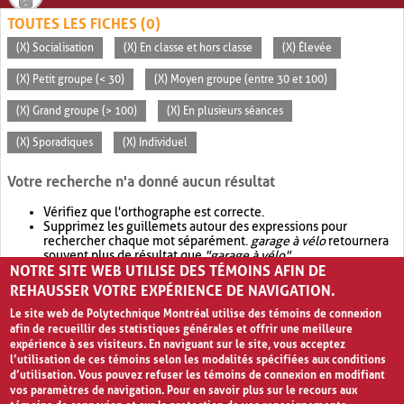
TOUTES LES FICHES (0)
(X) Socialisation
(X) En classe et hors classe
(X) Élevée
(X) Petit groupe (< 30)
(X) Moyen groupe (entre 30 et 100)
(X) Grand groupe (> 100)
(X) En plusieurs séances
(X) Sporadiques
(X) Individuel
Votre recherche n'a donné aucun résultat
Vérifiez que l'orthographe est correcte.
Supprimez les guillemets autour des expressions pour
rechercher chaque mot séparément.
garage à vélo
retournera
souvent plus de résultat que
"garage à vélo"
.
NOTRE SITE WEB UTILISE DES TÉMOINS AFIN DE
Envisagez d'élargir votre recherche avec
OR
.
garage OR vélo
retournera souvent plus de résultat que
garage à vélo
.
REHAUSSER VOTRE EXPÉRIENCE DE NAVIGATION.
Le site web de Polytechnique Montréal utilise des témoins de connexion
afin de recueillir des statistiques générales et offrir une meilleure
expérience à ses visiteurs. En naviguant sur le site, vous acceptez
l’utilisation de ces témoins selon les modalités spécifiées aux conditions
d’utilisation. Vous pouvez refuser les témoins de connexion en modifiant
vos paramètres de navigation. Pour en savoir plus sur le recours aux