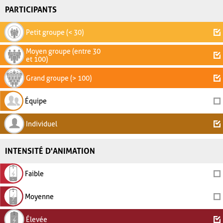
PARTICIPANTS
Petit groupe (< 30)
Moyen groupe (entre 30
et 100)
Grand groupe (> 100)
Équipe
Individuel
INTENSITÉ D'ANIMATION
Faible
Moyenne
Élevée