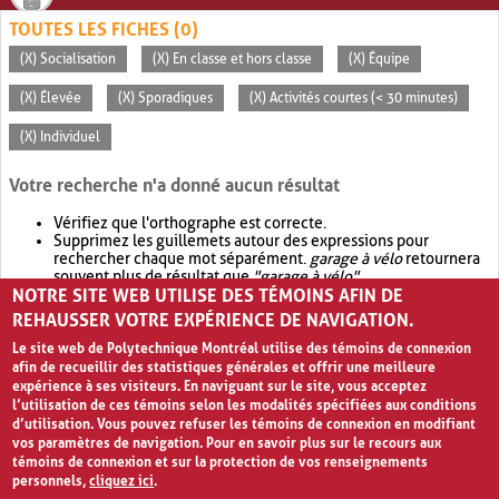
TOUTES LES FICHES (0)
(X) Socialisation
(X) En classe et hors classe
(X) Équipe
(X) Élevée
(X) Sporadiques
(X) Activités courtes (< 30 minutes)
(X) Individuel
Votre recherche n'a donné aucun résultat
Vérifiez que l'orthographe est correcte.
Supprimez les guillemets autour des expressions pour
rechercher chaque mot séparément.
garage à vélo
retournera
souvent plus de résultat que
"garage à vélo"
.
NOTRE SITE WEB UTILISE DES TÉMOINS AFIN DE
Envisagez d'élargir votre recherche avec
OR
.
garage OR vélo
retournera souvent plus de résultat que
garage à vélo
.
REHAUSSER VOTRE EXPÉRIENCE DE NAVIGATION.
Le site web de Polytechnique Montréal utilise des témoins de connexion
afin de recueillir des statistiques générales et offrir une meilleure
expérience à ses visiteurs. En naviguant sur le site, vous acceptez
l’utilisation de ces témoins selon les modalités spécifiées aux conditions
d’utilisation. Vous pouvez refuser les témoins de connexion en modifiant
vos paramètres de navigation. Pour en savoir plus sur le recours aux
témoins de connexion et sur la protection de vos renseignements
personnels,
cliquez ici
.
Avis de confidentialité et conditions d’utilisation