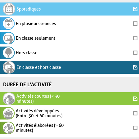
Sporadiques
En plusieurs séances
En classe seulement
Hors classe
En classe et hors classe
DURÉE DE L'ACTIVITÉ
Activités courtes (< 30
minutes)
Activités développées
(Entre 30 et 60 minutes)
Activités élaborées (> 60
minutes)