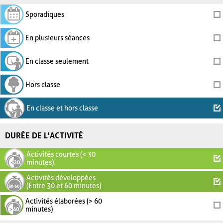
Sporadiques
En plusieurs séances
En classe seulement
Hors classe
En classe et hors classe
DURÉE DE L'ACTIVITÉ
Activités courtes (< 30
minutes)
Activités développées
(Entre 30 et 60 minutes)
Activités élaborées (> 60
minutes)