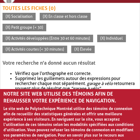
TOUTES LES FICHES (0)
(X) Socialisation
(X) En classe et hors classe
(X) Petit groupe (< 30)
(X) Activités développées (Entre 30 et 60 minutes)
(X) Individuel
(X) Activités courtes (< 30 minutes)
(X) Élevée
Votre recherche n'a donné aucun résultat
Vérifiez que l'orthographe est correcte.
Supprimez les guillemets autour des expressions pour
rechercher chaque mot séparément.
garage à vélo
retournera
souvent plus de résultat que
"garage à vélo"
.
NOTRE SITE WEB UTILISE DES TÉMOINS AFIN DE
Envisagez d'élargir votre recherche avec
OR
.
garage OR vélo
retournera souvent plus de résultat que
garage à vélo
.
REHAUSSER VOTRE EXPÉRIENCE DE NAVIGATION.
Le site web de Polytechnique Montréal utilise des témoins de connexion
afin de recueillir des statistiques générales et offrir une meilleure
expérience à ses visiteurs. En naviguant sur le site, vous acceptez
l’utilisation de ces témoins selon les modalités spécifiées aux conditions
d’utilisation. Vous pouvez refuser les témoins de connexion en modifiant
vos paramètres de navigation. Pour en savoir plus sur le recours aux