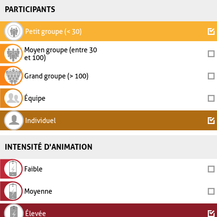
PARTICIPANTS
Petit groupe (< 30)
Moyen groupe (entre 30
et 100)
Grand groupe (> 100)
Équipe
Individuel
INTENSITÉ D'ANIMATION
Faible
Moyenne
Élevée