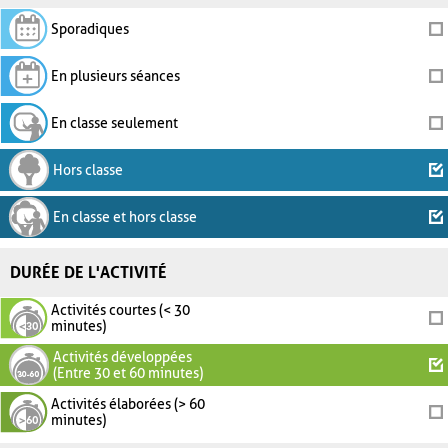
Sporadiques
En plusieurs séances
En classe seulement
Hors classe
En classe et hors classe
DURÉE DE L'ACTIVITÉ
Activités courtes (< 30
minutes)
Activités développées
(Entre 30 et 60 minutes)
Activités élaborées (> 60
minutes)