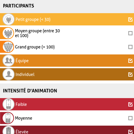
PARTICIPANTS
Petit groupe (< 30)
Moyen groupe (entre 30
et 100)
Grand groupe (> 100)
Équipe
Individuel
INTENSITÉ D'ANIMATION
Faible
Moyenne
Élevée