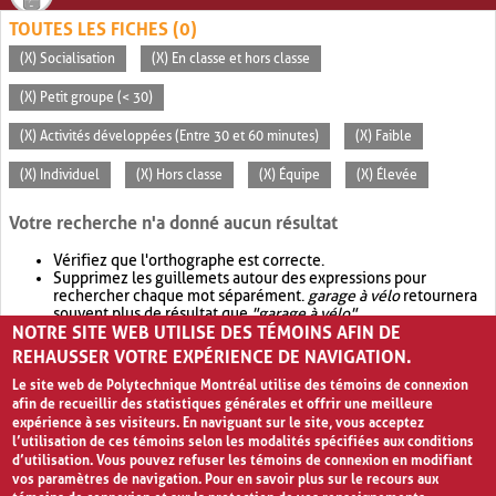
TOUTES LES FICHES (0)
(X) Socialisation
(X) En classe et hors classe
(X) Petit groupe (< 30)
(X) Activités développées (Entre 30 et 60 minutes)
(X) Faible
(X) Individuel
(X) Hors classe
(X) Équipe
(X) Élevée
Votre recherche n'a donné aucun résultat
Vérifiez que l'orthographe est correcte.
Supprimez les guillemets autour des expressions pour
rechercher chaque mot séparément.
garage à vélo
retournera
souvent plus de résultat que
"garage à vélo"
.
NOTRE SITE WEB UTILISE DES TÉMOINS AFIN DE
Envisagez d'élargir votre recherche avec
OR
.
garage OR vélo
retournera souvent plus de résultat que
garage à vélo
.
REHAUSSER VOTRE EXPÉRIENCE DE NAVIGATION.
Le site web de Polytechnique Montréal utilise des témoins de connexion
afin de recueillir des statistiques générales et offrir une meilleure
expérience à ses visiteurs. En naviguant sur le site, vous acceptez
l’utilisation de ces témoins selon les modalités spécifiées aux conditions
d’utilisation. Vous pouvez refuser les témoins de connexion en modifiant
vos paramètres de navigation. Pour en savoir plus sur le recours aux