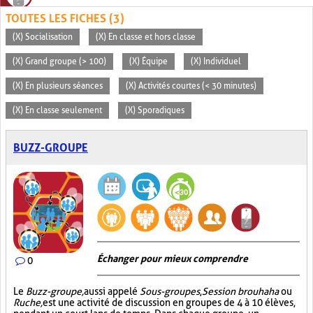
TOUTES LES FICHES (3)
(X) Socialisation
(X) En classe et hors classe
(X) Grand groupe (> 100)
(X) Équipe
(X) Individuel
(X) En plusieurs séances
(X) Activités courtes (< 30 minutes)
(X) En classe seulement
(X) Sporadiques
BUZZ-GROUPE
Échanger pour mieux comprendre
0
Le
Buzz-groupe,
aussi appelé
Sous-groupes
,
Session brouhaha
ou
Ruche,
est une activité de discussion en groupes de 4 à 10 élèves,