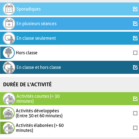
Sporadiques
En plusieurs séances
En classe seulement
Hors classe
En classe et hors classe
DURÉE DE L'ACTIVITÉ
Activités courtes (< 30
minutes)
Activités développées
(Entre 30 et 60 minutes)
Activités élaborées (> 60
minutes)