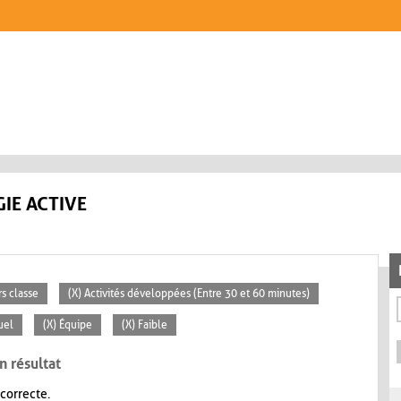
IE ACTIVE
rs classe
(X) Activités développées (Entre 30 et 60 minutes)
uel
(X) Équipe
(X) Faible
n résultat
 correcte.