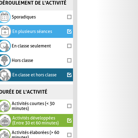
DÉROULEMENT DE L'ACTIVITÉ
Sporadiques
En plusieurs séances
En classe seulement
Hors classe
En classe et hors classe
DURÉE DE L'ACTIVITÉ
Activités courtes (< 30
minutes)
Activités développées
(Entre 30 et 60 minutes)
Activités élaborées (> 60
minutes)