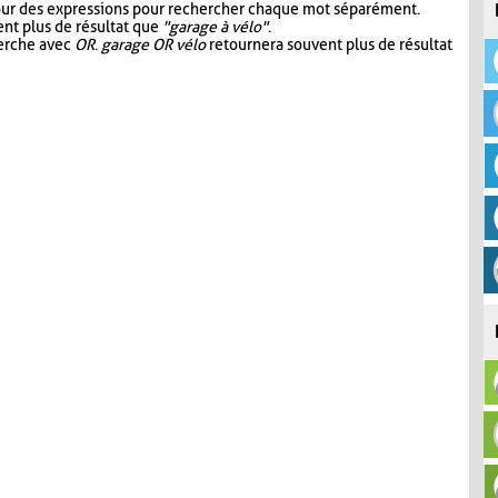
our des expressions pour rechercher chaque mot séparément.
nt plus de résultat que
"garage à vélo"
.
herche avec
OR
.
garage OR vélo
retournera souvent plus de résultat