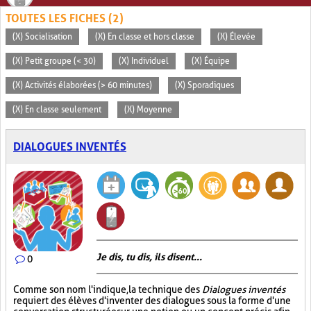
TOUTES LES FICHES (2)
(X) Socialisation
(X) En classe et hors classe
(X) Élevée
(X) Petit groupe (< 30)
(X) Individuel
(X) Équipe
(X) Activités élaborées (> 60 minutes)
(X) Sporadiques
(X) En classe seulement
(X) Moyenne
DIALOGUES INVENTÉS
Je dis, tu dis, ils disent...
0
Comme son nom l'indique, la technique des
Dialogues inventés
requiert des élèves d'inventer des dialogues sous la forme d'une