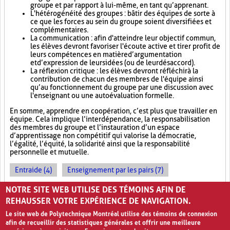
groupe et par rapport à lui-même, en tant qu’apprenant.
L'hétérogénéité des groupes : bâtir des équipes de sorte à
ce que les forces au sein du groupe soient diversifiées et
complémentaires.
La communication : afin d'atteindre leur objectif commun,
les élèves devront favoriser l'écoute active et tirer profit de
leurs compétences en matière d’argumentation
et d’expression de leurs idées (ou de leur désaccord).
La réflexion critique : les élèves devront réfléchir à la
contribution de chacun des membres de l'équipe ainsi
qu’au fonctionnement du groupe par une discussion avec
l'enseignant ou une autoévaluation formelle.
En somme, apprendre en coopération, c’est plus que travailler en
équipe. Cela implique l’interdépendance, la responsabilisation
des membres du groupe et l’instauration d’un espace
d’apprentissage non compétitif qui valorise la démocratie,
l’égalité, l’équité, la solidarité ainsi que la responsabilité
personnelle et mutuelle.
Entraide (4)
Enseignement par les pairs (7)
Socialisation (8)
NOTRE SITE WEB UTILISE DES TÉMOINS AFIN DE
REHAUSSER VOTRE EXPÉRIENCE DE NAVIGATION.
Le site web de Polytechnique Montréal utilise des témoins de connexion
afin de recueillir des statistiques générales et offrir une meilleure