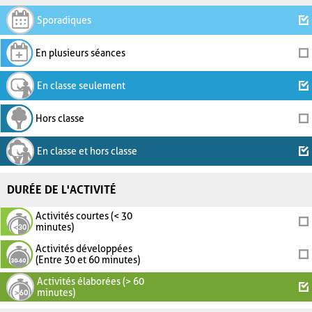
Sporadiques
En plusieurs séances
En classe seulement
Hors classe
En classe et hors classe
DURÉE DE L'ACTIVITÉ
Activités courtes (< 30
minutes)
Activités développées
(Entre 30 et 60 minutes)
Activités élaborées (> 60
minutes)