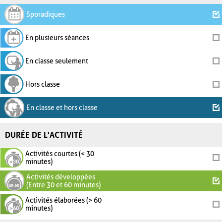
Sporadiques
En plusieurs séances
En classe seulement
Hors classe
En classe et hors classe
DURÉE DE L'ACTIVITÉ
Activités courtes (< 30
minutes)
Activités développées
(Entre 30 et 60 minutes)
Activités élaborées (> 60
minutes)