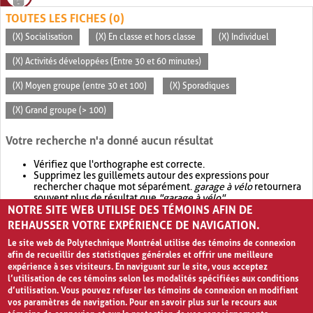
TOUTES LES FICHES (0)
(X) Socialisation
(X) En classe et hors classe
(X) Individuel
(X) Activités développées (Entre 30 et 60 minutes)
(X) Moyen groupe (entre 30 et 100)
(X) Sporadiques
(X) Grand groupe (> 100)
Votre recherche n'a donné aucun résultat
Vérifiez que l'orthographe est correcte.
Supprimez les guillemets autour des expressions pour
rechercher chaque mot séparément.
garage à vélo
retournera
souvent plus de résultat que
"garage à vélo"
.
NOTRE SITE WEB UTILISE DES TÉMOINS AFIN DE
Envisagez d'élargir votre recherche avec
OR
.
garage OR vélo
retournera souvent plus de résultat que
garage à vélo
.
REHAUSSER VOTRE EXPÉRIENCE DE NAVIGATION.
Le site web de Polytechnique Montréal utilise des témoins de connexion
afin de recueillir des statistiques générales et offrir une meilleure
expérience à ses visiteurs. En naviguant sur le site, vous acceptez
l’utilisation de ces témoins selon les modalités spécifiées aux conditions
d’utilisation. Vous pouvez refuser les témoins de connexion en modifiant
vos paramètres de navigation. Pour en savoir plus sur le recours aux