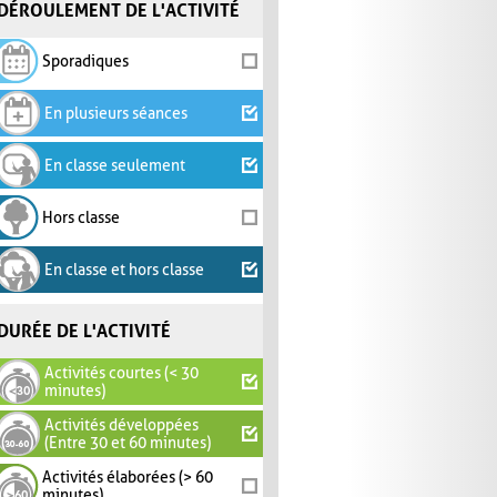
DÉROULEMENT DE L'ACTIVITÉ
Sporadiques
En plusieurs séances
En classe seulement
Hors classe
En classe et hors classe
DURÉE DE L'ACTIVITÉ
Activités courtes (< 30
minutes)
Activités développées
(Entre 30 et 60 minutes)
Activités élaborées (> 60
minutes)