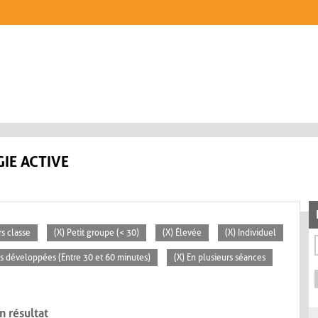
IE ACTIVE
rs classe
(X) Petit groupe (< 30)
(X) Élevée
(X) Individuel
tés développées (Entre 30 et 60 minutes)
(X) En plusieurs séances
n résultat