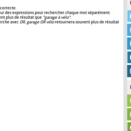
 correcte.
our des expressions pour rechercher chaque mot séparément.
nt plus de résultat que
"garage à vélo"
.
herche avec
OR
.
garage OR vélo
retournera souvent plus de résultat