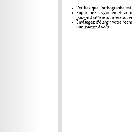
Vérifiez que l'orthographe est
Supprimez les guillemets aut
garage à vélo
retournera souve
Envisagez d'élargir votre rec
que
garage à vélo
.