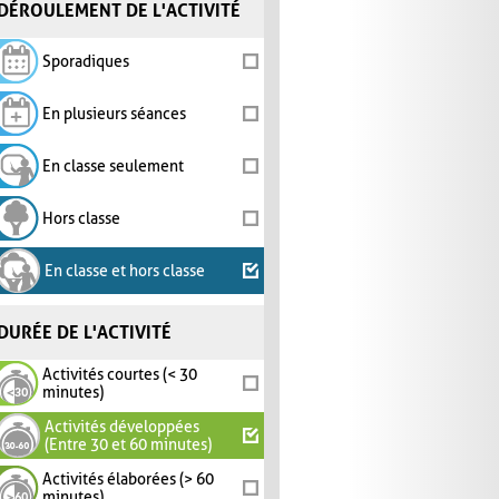
DÉROULEMENT DE L'ACTIVITÉ
Sporadiques
En plusieurs séances
En classe seulement
Hors classe
En classe et hors classe
DURÉE DE L'ACTIVITÉ
Activités courtes (< 30
minutes)
Activités développées
(Entre 30 et 60 minutes)
Activités élaborées (> 60
minutes)