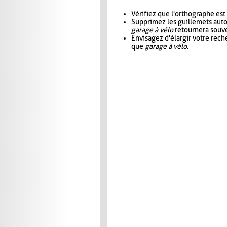
Vérifiez que l'orthographe est
Supprimez les guillemets aut
garage à vélo
retournera souve
Envisagez d'élargir votre rec
que
garage à vélo
.