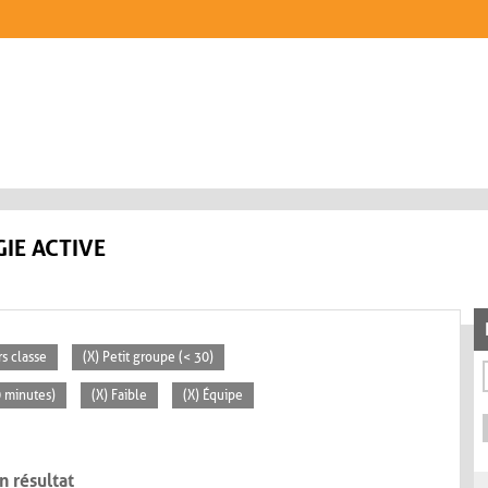
IE ACTIVE
rs classe
(X) Petit groupe (< 30)
0 minutes)
(X) Faible
(X) Équipe
n résultat