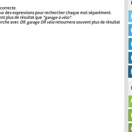
 correcte.
our des expressions pour rechercher chaque mot séparément.
nt plus de résultat que
"garage à vélo"
.
herche avec
OR
.
garage OR vélo
retournera souvent plus de résultat