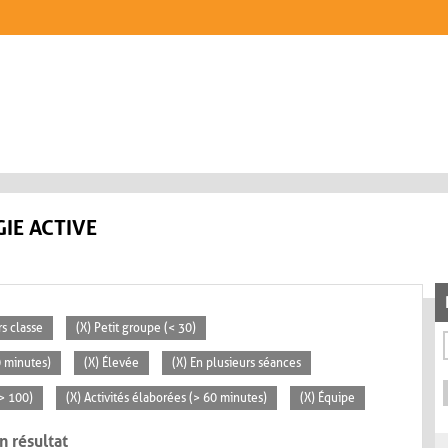
IE ACTIVE
rs classe
(X) Petit groupe (< 30)
0 minutes)
(X) Élevée
(X) En plusieurs séances
> 100)
(X) Activités élaborées (> 60 minutes)
(X) Équipe
n résultat