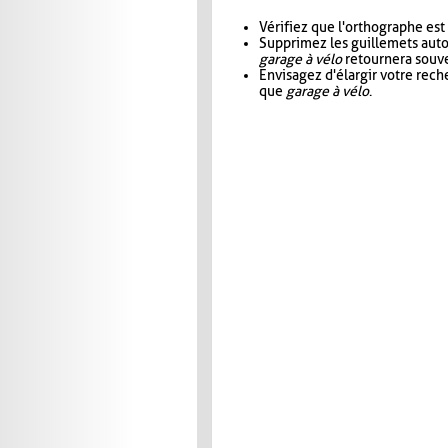
Vérifiez que l'orthographe est
Supprimez les guillemets aut
garage à vélo
retournera souve
Envisagez d'élargir votre rec
que
garage à vélo
.