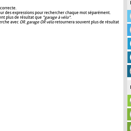
 correcte.
our des expressions pour rechercher chaque mot séparément.
nt plus de résultat que
"garage à vélo"
.
herche avec
OR
.
garage OR vélo
retournera souvent plus de résultat