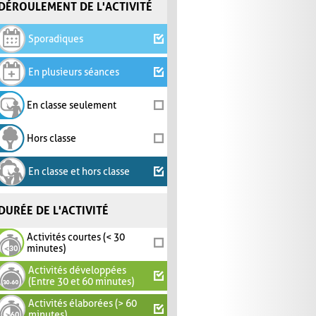
DÉROULEMENT DE L'ACTIVITÉ
Sporadiques
En plusieurs séances
En classe seulement
Hors classe
En classe et hors classe
DURÉE DE L'ACTIVITÉ
Activités courtes (< 30
minutes)
Activités développées
(Entre 30 et 60 minutes)
Activités élaborées (> 60
minutes)