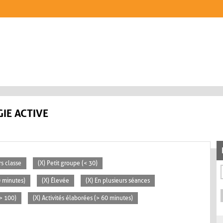
IE ACTIVE
rs classe
(X) Petit groupe (< 30)
0 minutes)
(X) Élevée
(X) En plusieurs séances
> 100)
(X) Activités élaborées (> 60 minutes)