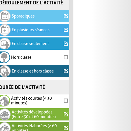
DÉROULEMENT DE L'ACTIVITÉ
Sporadiques
En plusieurs séances
En classe seulement
Hors classe
En classe et hors classe
DURÉE DE L'ACTIVITÉ
Activités courtes (< 30
minutes)
Activités développées
(Entre 30 et 60 minutes)
Activités élaborées (> 60
minutes)