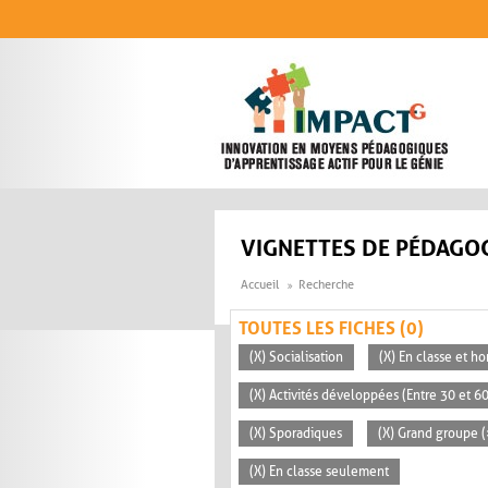
Aller au contenu principal
VIGNETTES DE PÉDAGOG
Accueil
Recherche
TOUTES LES FICHES (0)
(X) Socialisation
(X) En classe et ho
(X) Activités développées (Entre 30 et 6
(X) Sporadiques
(X) Grand groupe (
(X) En classe seulement