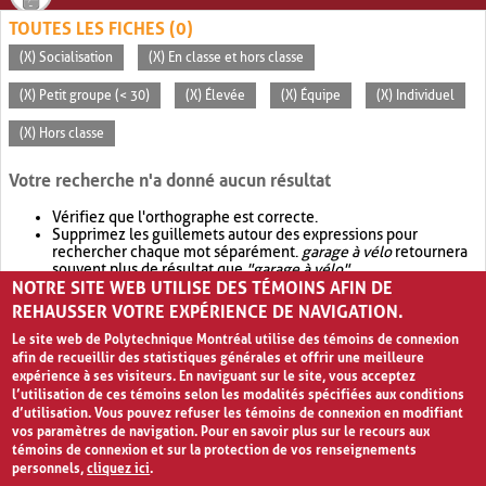
TOUTES LES FICHES (0)
(X) Socialisation
(X) En classe et hors classe
(X) Petit groupe (< 30)
(X) Élevée
(X) Équipe
(X) Individuel
(X) Hors classe
Votre recherche n'a donné aucun résultat
Vérifiez que l'orthographe est correcte.
Supprimez les guillemets autour des expressions pour
rechercher chaque mot séparément.
garage à vélo
retournera
souvent plus de résultat que
"garage à vélo"
.
NOTRE SITE WEB UTILISE DES TÉMOINS AFIN DE
Envisagez d'élargir votre recherche avec
OR
.
garage OR vélo
retournera souvent plus de résultat que
garage à vélo
.
REHAUSSER VOTRE EXPÉRIENCE DE NAVIGATION.
Le site web de Polytechnique Montréal utilise des témoins de connexion
afin de recueillir des statistiques générales et offrir une meilleure
expérience à ses visiteurs. En naviguant sur le site, vous acceptez
l’utilisation de ces témoins selon les modalités spécifiées aux conditions
d’utilisation. Vous pouvez refuser les témoins de connexion en modifiant
vos paramètres de navigation. Pour en savoir plus sur le recours aux
témoins de connexion et sur la protection de vos renseignements
personnels,
cliquez ici
.
Avis de confidentialité et conditions d’utilisation