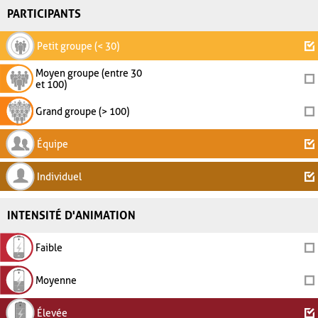
PARTICIPANTS
Petit groupe (< 30)
Moyen groupe (entre 30
et 100)
Grand groupe (> 100)
Équipe
Individuel
INTENSITÉ D'ANIMATION
Faible
Moyenne
Élevée