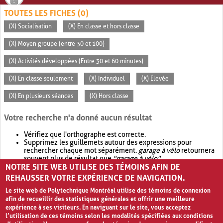
TOUTES LES FICHES (0)
(X) Socialisation
(X) En classe et hors classe
(X) Moyen groupe (entre 30 et 100)
(X) Activités développées (Entre 30 et 60 minutes)
(X) En classe seulement
(X) Individuel
(X) Élevée
(X) En plusieurs séances
(X) Hors classe
Votre recherche n'a donné aucun résultat
Vérifiez que l'orthographe est correcte.
Supprimez les guillemets autour des expressions pour
rechercher chaque mot séparément.
garage à vélo
retournera
souvent plus de résultat que
"garage à vélo"
.
NOTRE SITE WEB UTILISE DES TÉMOINS AFIN DE
Envisagez d'élargir votre recherche avec
OR
.
garage OR vélo
retournera souvent plus de résultat que
garage à vélo
.
REHAUSSER VOTRE EXPÉRIENCE DE NAVIGATION.
Le site web de Polytechnique Montréal utilise des témoins de connexion
afin de recueillir des statistiques générales et offrir une meilleure
expérience à ses visiteurs. En naviguant sur le site, vous acceptez
l’utilisation de ces témoins selon les modalités spécifiées aux conditions