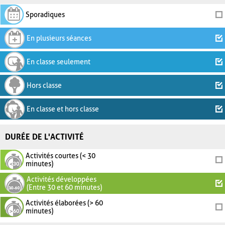
Sporadiques
En plusieurs séances
En classe seulement
Hors classe
En classe et hors classe
DURÉE DE L'ACTIVITÉ
Activités courtes (< 30
minutes)
Activités développées
(Entre 30 et 60 minutes)
Activités élaborées (> 60
minutes)