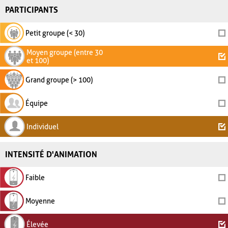
PARTICIPANTS
Petit groupe (< 30)
Moyen groupe (entre 30
et 100)
Grand groupe (> 100)
Équipe
Individuel
INTENSITÉ D'ANIMATION
Faible
Moyenne
Élevée