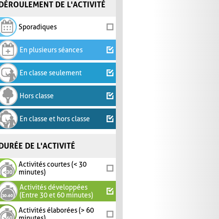
DÉROULEMENT DE L'ACTIVITÉ
Sporadiques
En plusieurs séances
En classe seulement
Hors classe
En classe et hors classe
DURÉE DE L'ACTIVITÉ
Activités courtes (< 30
minutes)
Activités développées
(Entre 30 et 60 minutes)
Activités élaborées (> 60
minutes)