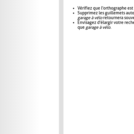
Vérifiez que l'orthographe est
Supprimez les guillemets aut
garage à vélo
retournera souve
Envisagez d'élargir votre rec
que
garage à vélo
.