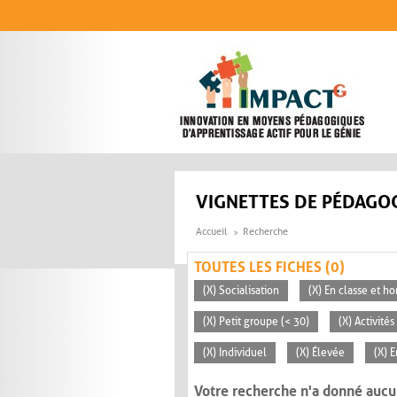
Aller au contenu principal
VIGNETTES DE PÉDAGOG
Accueil
Recherche
TOUTES LES FICHES (0)
(X) Socialisation
(X) En classe et ho
(X) Petit groupe (< 30)
(X) Activité
(X) Individuel
(X) Élevée
(X) 
Votre recherche n'a donné aucu