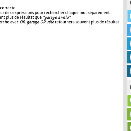
 correcte.
our des expressions pour rechercher chaque mot séparément.
nt plus de résultat que
"garage à vélo"
.
herche avec
OR
.
garage OR vélo
retournera souvent plus de résultat