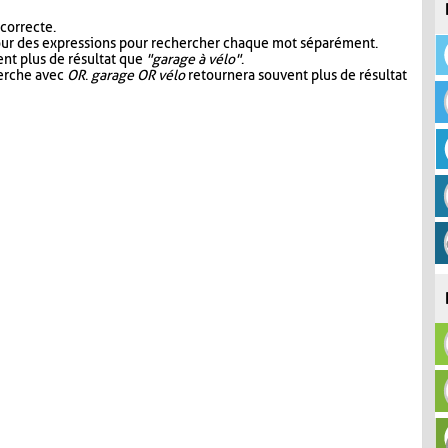
 correcte.
our des expressions pour rechercher chaque mot séparément.
nt plus de résultat que
"garage à vélo"
.
herche avec
OR
.
garage OR vélo
retournera souvent plus de résultat