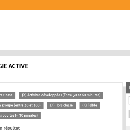
IE ACTIVE
rs classe
(X) Activités développées (Entre 30 et 60 minutes)
 groupe (entre 30 et 100)
(X) Hors classe
(X) Faible
tés courtes (< 30 minutes)
n résultat