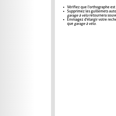
Vérifiez que l'orthographe est
Supprimez les guillemets aut
garage à vélo
retournera souve
Envisagez d'élargir votre rec
que
garage à vélo
.