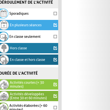
DÉROULEMENT DE L'ACTIVITÉ
Sporadiques
En plusieurs séances
En classe seulement
Hors classe
En classe et hors classe
DURÉE DE L'ACTIVITÉ
Activités courtes (< 30
minutes)
Activités développées
(Entre 30 et 60 minutes)
Activités élaborées (> 60
minutes)