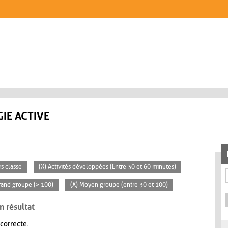
IE ACTIVE
rs classe
(X) Activités développées (Entre 30 et 60 minutes)
rand groupe (> 100)
(X) Moyen groupe (entre 30 et 100)
n résultat
 correcte.