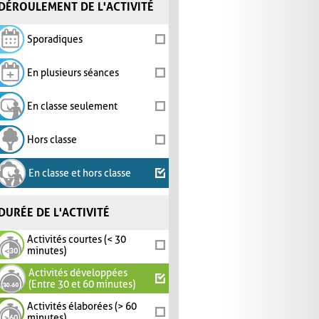
DÉROULEMENT DE L'ACTIVITÉ
Sporadiques
En plusieurs séances
En classe seulement
Hors classe
En classe et hors classe
DURÉE DE L'ACTIVITÉ
Activités courtes (< 30
minutes)
Activités développées
(Entre 30 et 60 minutes)
Activités élaborées (> 60
minutes)