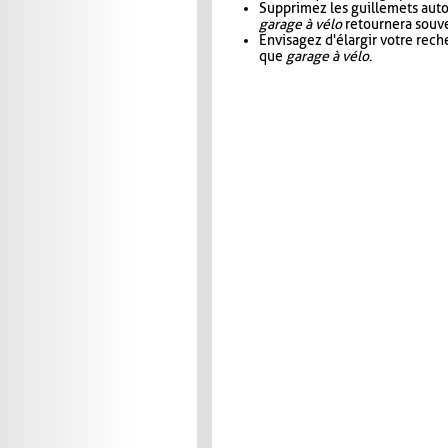
Supprimez les guillemets aut
garage à vélo
retournera souve
Envisagez d'élargir votre rec
que
garage à vélo
.