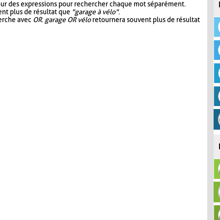
our des expressions pour rechercher chaque mot séparément.
nt plus de résultat que
"garage à vélo"
.
herche avec
OR
.
garage OR vélo
retournera souvent plus de résultat