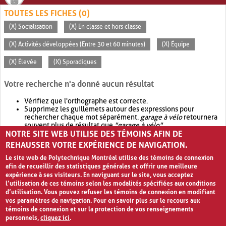
TOUTES LES FICHES (0)
(X) Socialisation
(X) En classe et hors classe
(X) Activités développées (Entre 30 et 60 minutes)
(X) Équipe
(X) Élevée
(X) Sporadiques
Votre recherche n'a donné aucun résultat
Vérifiez que l'orthographe est correcte.
Supprimez les guillemets autour des expressions pour
rechercher chaque mot séparément.
garage à vélo
retournera
souvent plus de résultat que
"garage à vélo"
.
NOTRE SITE WEB UTILISE DES TÉMOINS AFIN DE
Envisagez d'élargir votre recherche avec
OR
.
garage OR vélo
retournera souvent plus de résultat que
garage à vélo
.
REHAUSSER VOTRE EXPÉRIENCE DE NAVIGATION.
Le site web de Polytechnique Montréal utilise des témoins de connexion
afin de recueillir des statistiques générales et offrir une meilleure
expérience à ses visiteurs. En naviguant sur le site, vous acceptez
l’utilisation de ces témoins selon les modalités spécifiées aux conditions
d’utilisation. Vous pouvez refuser les témoins de connexion en modifiant
vos paramètres de navigation. Pour en savoir plus sur le recours aux
témoins de connexion et sur la protection de vos renseignements
personnels,
cliquez ici
.
Avis de confidentialité et conditions d’utilisation