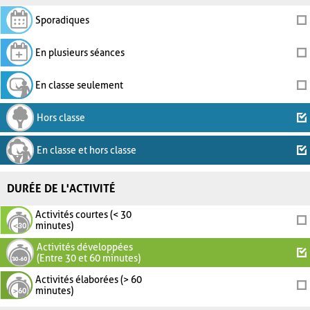
Sporadiques
En plusieurs séances
En classe seulement
Hors classe
En classe et hors classe
DURÉE DE L'ACTIVITÉ
Activités courtes (< 30
minutes)
Activités développées
(Entre 30 et 60 minutes)
Activités élaborées (> 60
minutes)