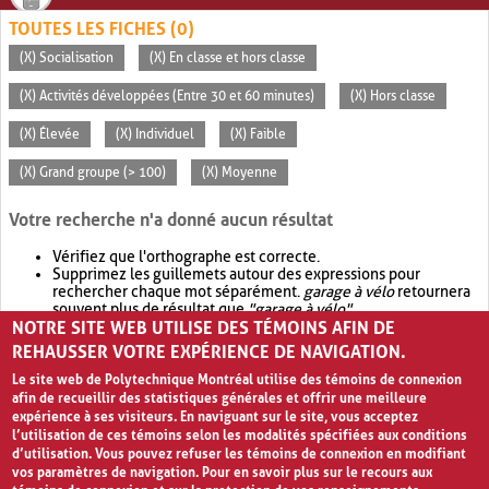
TOUTES LES FICHES (0)
(X) Socialisation
(X) En classe et hors classe
(X) Activités développées (Entre 30 et 60 minutes)
(X) Hors classe
(X) Élevée
(X) Individuel
(X) Faible
(X) Grand groupe (> 100)
(X) Moyenne
Votre recherche n'a donné aucun résultat
Vérifiez que l'orthographe est correcte.
Supprimez les guillemets autour des expressions pour
rechercher chaque mot séparément.
garage à vélo
retournera
souvent plus de résultat que
"garage à vélo"
.
NOTRE SITE WEB UTILISE DES TÉMOINS AFIN DE
Envisagez d'élargir votre recherche avec
OR
.
garage OR vélo
retournera souvent plus de résultat que
garage à vélo
.
REHAUSSER VOTRE EXPÉRIENCE DE NAVIGATION.
Le site web de Polytechnique Montréal utilise des témoins de connexion
afin de recueillir des statistiques générales et offrir une meilleure
expérience à ses visiteurs. En naviguant sur le site, vous acceptez
l’utilisation de ces témoins selon les modalités spécifiées aux conditions
d’utilisation. Vous pouvez refuser les témoins de connexion en modifiant
vos paramètres de navigation. Pour en savoir plus sur le recours aux