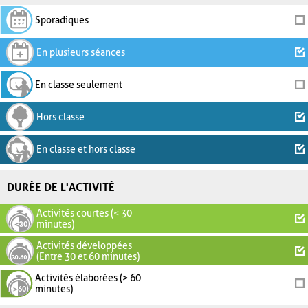
Sporadiques
En plusieurs séances
En classe seulement
Hors classe
En classe et hors classe
DURÉE DE L'ACTIVITÉ
Activités courtes (< 30
minutes)
Activités développées
(Entre 30 et 60 minutes)
Activités élaborées (> 60
minutes)