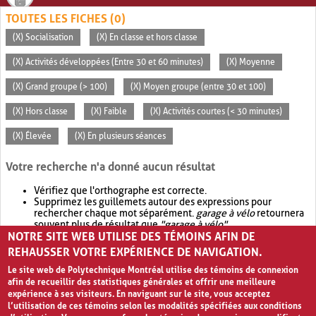
TOUTES LES FICHES (0)
(X) Socialisation
(X) En classe et hors classe
(X) Activités développées (Entre 30 et 60 minutes)
(X) Moyenne
(X) Grand groupe (> 100)
(X) Moyen groupe (entre 30 et 100)
(X) Hors classe
(X) Faible
(X) Activités courtes (< 30 minutes)
(X) Élevée
(X) En plusieurs séances
Votre recherche n'a donné aucun résultat
Vérifiez que l'orthographe est correcte.
Supprimez les guillemets autour des expressions pour
rechercher chaque mot séparément.
garage à vélo
retournera
souvent plus de résultat que
"garage à vélo"
.
NOTRE SITE WEB UTILISE DES TÉMOINS AFIN DE
Envisagez d'élargir votre recherche avec
OR
.
garage OR vélo
retournera souvent plus de résultat que
garage à vélo
.
REHAUSSER VOTRE EXPÉRIENCE DE NAVIGATION.
Le site web de Polytechnique Montréal utilise des témoins de connexion
afin de recueillir des statistiques générales et offrir une meilleure
expérience à ses visiteurs. En naviguant sur le site, vous acceptez
l’utilisation de ces témoins selon les modalités spécifiées aux conditions