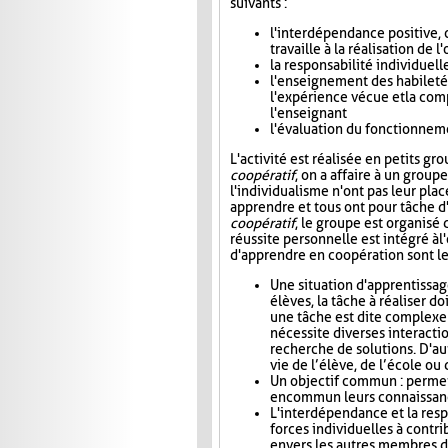
suivants :
l'interdépendance positive, 
travaille à la réalisation de
la responsabilité individuel
l'enseignement des habiletés 
l'expérience vécue et la com
l'enseignant
l'évaluation du fonctionneme
L'activité est réalisée en petits gr
coopératif
, on a affaire à un group
l'individualisme n'ont pas leur plac
apprendre et tous ont pour tâche d'
coopératif
, le groupe est organisé 
réussite personnelle est intégré à l'
d'apprendre en coopération sont le
Une situation d'apprentissag
élèves, la tâche à réaliser do
une tâche est dite complexe
nécessite diverses interactio
recherche de solutions. D'aut
vie de l’élève, de l’école o
Un objectif commun : permet
en commun leurs connaissance
L'interdépendance et la res
forces individuelles à contri
envers les autres membres d