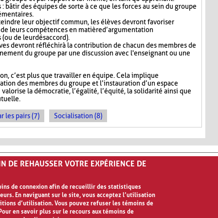
: bâtir des équipes de sorte à ce que les forces au sein du groupe
émentaires.
teindre leur objectif commun, les élèves devront favoriser
fit de leurs compétences en matière d’argumentation
s (ou de leur désaccord).
lèves devront réfléchir à la contribution de chacun des membres de
onnement du groupe par une discussion avec l'enseignant ou une
, c’est plus que travailler en équipe. Cela implique
sation des membres du groupe et l’instauration d’un espace
alorise la démocratie, l’égalité, l’équité, la solidarité ainsi que
tuelle.
les pairs (7)
Socialisation (8)
FIN DE REHAUSSER VOTRE EXPÉRIENCE DE
ns de connexion afin de recueillir des statistiques
eurs. En naviguant sur le site, vous acceptez l’utilisation
ilisation
itions d’utilisation. Vous pouvez refuser les témoins de
our en savoir plus sur le recours aux témoins de