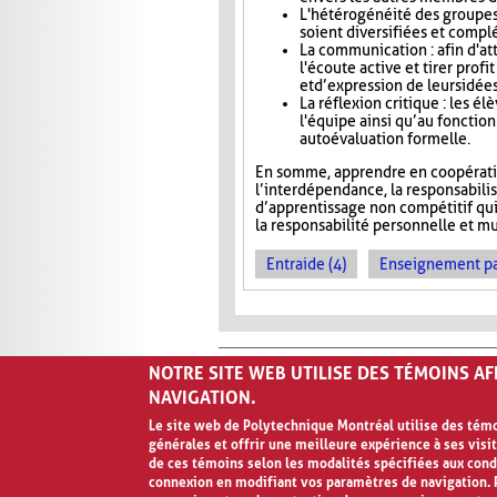
L'hétérogénéité des groupes 
soient diversifiées et compl
La communication : afin d'at
l'écoute active et tirer pro
et d’expression de leurs idée
La réflexion critique : les é
l'équipe ainsi qu’au foncti
autoévaluation formelle.
En somme, apprendre en coopération
l’interdépendance, la responsabili
d’apprentissage non compétitif qui v
la responsabilité personnelle et mu
Entraide (4)
Enseignement par 
NOTRE SITE WEB UTILISE DES TÉMOINS A
NAVIGATION.
Le site web de Polytechnique Montréal utilise des témoi
générales et offrir une meilleure expérience à ses visit
Avis de confidentialité et conditions d’ut
de ces témoins selon les modalités spécifiées aux cond
connexion en modifiant vos paramètres de navigation. P