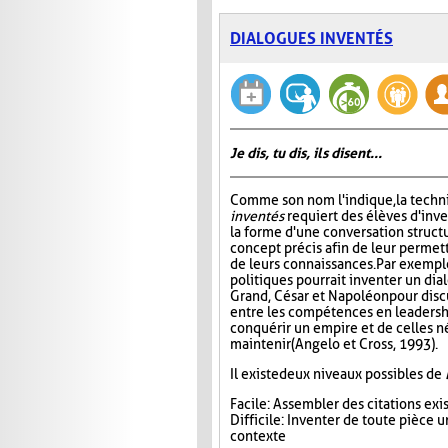
DIALOGUES INVENTÉS
Je dis, tu dis, ils disent...
Comme son nom l'indique, la tech
inventés
requiert des élèves d'inv
la forme d'une conversation struct
concept précis afin de leur permett
de leurs connaissances. Par exempl
politiques pourrait inventer un di
Grand, César et Napoléon pour disc
entre les compétences en leadersh
conquérir un empire et de celles n
maintenir (Angelo et Cross, 1993).
Il existe deux niveaux possibles de
Facile : Assembler des citations ex
Difficile : Inventer de toute pièce
contexte