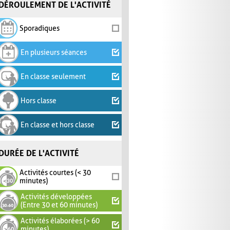
DÉROULEMENT DE L'ACTIVITÉ
Sporadiques
En plusieurs séances
En classe seulement
Hors classe
En classe et hors classe
DURÉE DE L'ACTIVITÉ
Activités courtes (< 30
minutes)
Activités développées
(Entre 30 et 60 minutes)
Activités élaborées (> 60
minutes)