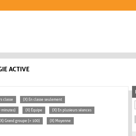
IE ACTIVE
rs classe
(X) En classe seulement
0 minutes)
(X) Équipe
(X) En plusieurs séances
(X) Grand groupe (> 100)
(X) Moyenne