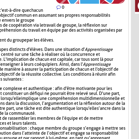
0
c'est-à-dire que chacun
 l'objectif commun en assumant ses propres responsabilités
le envers le groupe
de coopération via le travail de groupe, la réflexion sur
préhension du travail en équipe par des activités organisées par
nt du groupe par les élèves.
oupes distincts d'élèves. Dans une situation d'
Apprentissage
e centré sur une tâche à réaliser où la concurrence et
e. L'implication de chacun est capitale, car tous sont là pour
enseigner à leurs coéquipiers. Ainsi, dans l'
Apprentissage
de manière à assurer la participation de chacun et l'objectif de
objectif de la réussite collective. Les conditions à réunir afin
s suivantes :
e complexe et authentique : afin d'être motivante pour les
it constituer un défi qui ne pourrait être relevé seul. D'une part,
 lorsqu'elle implique une compréhension multidimensionnelle et
ns dans la discussion, l’argumentation et la réflexion autour de la
re part, une tâche est dite authentique lorsqu'elle s’ancre dans la
u de la communauté.
 de rassembler les membres de l'équipe et de mettre
s et leurs talents.
ponsabilisation : chaque membre du groupe s’engage à mettre ses
bution dans l’atteinte de l’objectif et engage sa responsabilité
u groupe et par rapport à lui-même, en tant qu’apprenant.