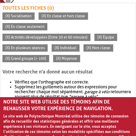
TOUTES LES FICHES (0)
(X) Socialisation
(X) En classe et hors classe
(X) En classe seulement
(X) Activités développées (Entre 30 et 60 minutes)
(X) Équipe
(X) En plusieurs séances
(X) Individuel
(X) Hors classe
(X) Grand groupe (> 100)
(X) Moyenne
Votre recherche n'a donné aucun résultat
Vérifiez que l'orthographe est correcte.
Supprimez les guillemets autour des expressions pour
rechercher chaque mot séparément.
garage à vélo
retournera
souvent plus de résultat que
"garage à vélo"
.
NOTRE SITE WEB UTILISE DES TÉMOINS AFIN DE
Envisagez d'élargir votre recherche avec
OR
.
garage OR vélo
retournera souvent plus de résultat que
garage à vélo
.
REHAUSSER VOTRE EXPÉRIENCE DE NAVIGATION.
Le site web de Polytechnique Montréal utilise des témoins de connexion
afin de recueillir des statistiques générales et offrir une meilleure
expérience à ses visiteurs. En naviguant sur le site, vous acceptez
l’utilisation de ces témoins selon les modalités spécifiées aux conditions