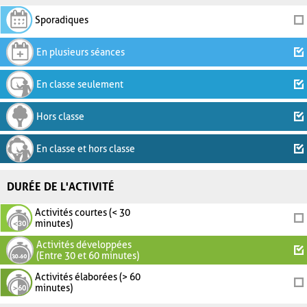
Sporadiques
En plusieurs séances
En classe seulement
Hors classe
En classe et hors classe
DURÉE DE L'ACTIVITÉ
Activités courtes (< 30
minutes)
Activités développées
(Entre 30 et 60 minutes)
Activités élaborées (> 60
minutes)