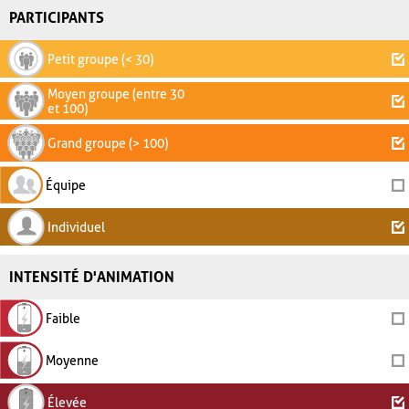
PARTICIPANTS
Petit groupe (< 30)
Moyen groupe (entre 30
et 100)
Grand groupe (> 100)
Équipe
Individuel
INTENSITÉ D'ANIMATION
Faible
Moyenne
Élevée