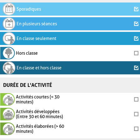
Sporadiques
En plusieurs séances
En classe seulement
Hors classe
En classe et hors classe
DURÉE DE L'ACTIVITÉ
Activités courtes (< 30
minutes)
Activités développées
(Entre 30 et 60 minutes)
Activités élaborées (> 60
minutes)