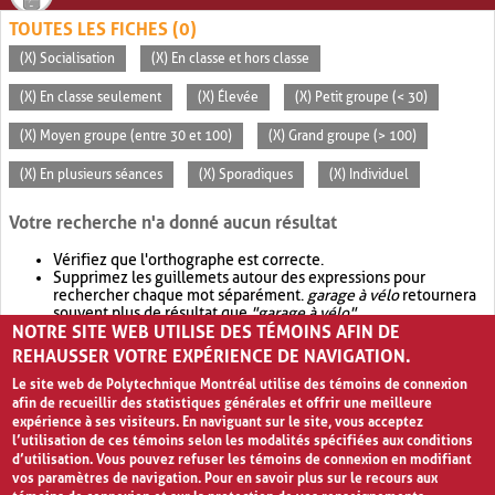
TOUTES LES FICHES (0)
(X) Socialisation
(X) En classe et hors classe
(X) En classe seulement
(X) Élevée
(X) Petit groupe (< 30)
(X) Moyen groupe (entre 30 et 100)
(X) Grand groupe (> 100)
(X) En plusieurs séances
(X) Sporadiques
(X) Individuel
Votre recherche n'a donné aucun résultat
Vérifiez que l'orthographe est correcte.
Supprimez les guillemets autour des expressions pour
rechercher chaque mot séparément.
garage à vélo
retournera
souvent plus de résultat que
"garage à vélo"
.
NOTRE SITE WEB UTILISE DES TÉMOINS AFIN DE
Envisagez d'élargir votre recherche avec
OR
.
garage OR vélo
retournera souvent plus de résultat que
garage à vélo
.
REHAUSSER VOTRE EXPÉRIENCE DE NAVIGATION.
Le site web de Polytechnique Montréal utilise des témoins de connexion
afin de recueillir des statistiques générales et offrir une meilleure
expérience à ses visiteurs. En naviguant sur le site, vous acceptez
l’utilisation de ces témoins selon les modalités spécifiées aux conditions
d’utilisation. Vous pouvez refuser les témoins de connexion en modifiant
vos paramètres de navigation. Pour en savoir plus sur le recours aux