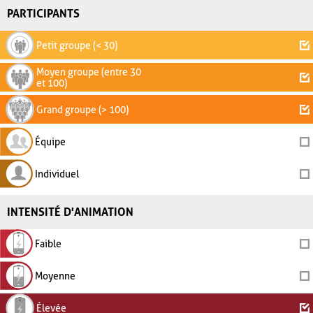
PARTICIPANTS
Petit groupe (< 30)
Moyen groupe (entre 30
et 100)
Grand groupe (> 100)
Équipe
Individuel
INTENSITÉ D'ANIMATION
Faible
Moyenne
Élevée