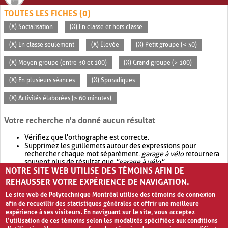
TOUTES LES FICHES (0)
(X) Socialisation
(X) En classe et hors classe
(X) En classe seulement
(X) Élevée
(X) Petit groupe (< 30)
(X) Moyen groupe (entre 30 et 100)
(X) Grand groupe (> 100)
(X) En plusieurs séances
(X) Sporadiques
(X) Activités élaborées (> 60 minutes)
Votre recherche n'a donné aucun résultat
Vérifiez que l'orthographe est correcte.
Supprimez les guillemets autour des expressions pour
rechercher chaque mot séparément.
garage à vélo
retournera
souvent plus de résultat que
"garage à vélo"
.
NOTRE SITE WEB UTILISE DES TÉMOINS AFIN DE
Envisagez d'élargir votre recherche avec
OR
.
garage OR vélo
retournera souvent plus de résultat que
garage à vélo
.
REHAUSSER VOTRE EXPÉRIENCE DE NAVIGATION.
Le site web de Polytechnique Montréal utilise des témoins de connexion
afin de recueillir des statistiques générales et offrir une meilleure
expérience à ses visiteurs. En naviguant sur le site, vous acceptez
l’utilisation de ces témoins selon les modalités spécifiées aux conditions