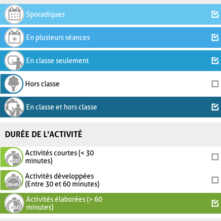
Sporadiques
En plusieurs séances
En classe seulement
Hors classe
En classe et hors classe
DURÉE DE L'ACTIVITÉ
Activités courtes (< 30
minutes)
Activités développées
(Entre 30 et 60 minutes)
Activités élaborées (> 60
minutes)