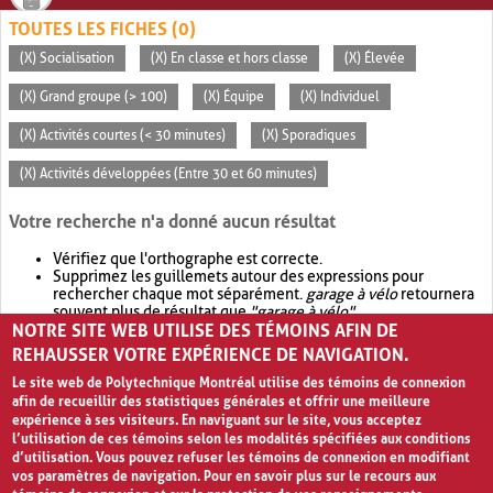
TOUTES LES FICHES (0)
(X) Socialisation
(X) En classe et hors classe
(X) Élevée
(X) Grand groupe (> 100)
(X) Équipe
(X) Individuel
(X) Activités courtes (< 30 minutes)
(X) Sporadiques
(X) Activités développées (Entre 30 et 60 minutes)
Votre recherche n'a donné aucun résultat
Vérifiez que l'orthographe est correcte.
Supprimez les guillemets autour des expressions pour
rechercher chaque mot séparément.
garage à vélo
retournera
souvent plus de résultat que
"garage à vélo"
.
NOTRE SITE WEB UTILISE DES TÉMOINS AFIN DE
Envisagez d'élargir votre recherche avec
OR
.
garage OR vélo
retournera souvent plus de résultat que
garage à vélo
.
REHAUSSER VOTRE EXPÉRIENCE DE NAVIGATION.
Le site web de Polytechnique Montréal utilise des témoins de connexion
afin de recueillir des statistiques générales et offrir une meilleure
expérience à ses visiteurs. En naviguant sur le site, vous acceptez
l’utilisation de ces témoins selon les modalités spécifiées aux conditions
d’utilisation. Vous pouvez refuser les témoins de connexion en modifiant
vos paramètres de navigation. Pour en savoir plus sur le recours aux