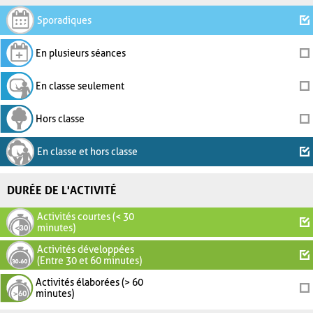
Sporadiques
En plusieurs séances
En classe seulement
Hors classe
En classe et hors classe
DURÉE DE L'ACTIVITÉ
Activités courtes (< 30
minutes)
Activités développées
(Entre 30 et 60 minutes)
Activités élaborées (> 60
minutes)