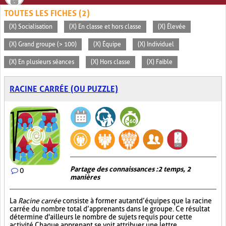
TOUTES LES FICHES (2)
(X) Socialisation
(X) En classe et hors classe
(X) Élevée
(X) Grand groupe (> 100)
(X) Équipe
(X) Individuel
(X) En plusieurs séances
(X) Hors classe
(X) Faible
RACINE CARRÉE (OU PUZZLE)
Partage des connaissances : 2 temps, 2
0
manières
La
Racine carrée
consiste à former autant d’équipes que la racine
carrée du nombre total d’apprenants dans le groupe. Ce résultat
détermine d'ailleurs le nombre de sujets requis pour cette
activité. Chaque apprenant se voit attribuer une lettre