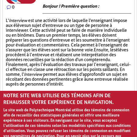
Bonjour ! Première question :
0
L'
Interview
est une activité lors de laquelle l'enseignant impose
aux élèves un sujet d'entrevue ou un type de personne à
interviewer. Cette activité peut se faire de manière individuelle
ou en binômes. Dans un premier temps, les élèves doivent
préparer les questions d'entrevue et les soumettre à l'enseignant
pour évaluation et commentaires. Cela permet à l'enseignant de
s'assurer que les élèves sont sur la bonne voie. Ensuite, les élèves
procèdent à l’entrevue et réalisent une interprétation des
données recueillies par la rédaction d'un compte rendu.
Finalement, après l’évaluation des travaux par l’enseignant, celui-
ci effectue en classe une rétroaction sur les points saillants. En
somme, l'
Interview
permet aux élèves d'approfondir un sujet en
récoltant des données pertinentes grâce à une entrevue réalisée
auprès de personnes d'intérêt.
Socialisation (8)
Échanges (13)
Cas réel (4)
NOTRE SITE WEB UTILISE DES TÉMOINS AFIN DE
REHAUSSER VOTRE EXPÉRIENCE DE NAVIGATION.
Le site web de Polytechnique Montréal utilise des témoins de connexion
afin de recueillir des statistiques générales et offrir une meilleure
expérience à ses visiteurs. En naviguant sur le site, vous acceptez
l’utilisation de ces témoins selon les modalités spécifiées aux conditions
d’utilisation. Vous pouvez refuser les témoins de connexion en modifiant
vos paramètres de navigation. Pour en savoir plus sur le recours aux