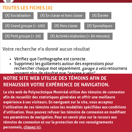
TOUTES LES FICHES (0)
(X) Socialisation
(X) En classe et hors classe
(X) Élevée
(X) Grand groupe (> 100)
(X) Hors classe
(X) Sporadiques
(X) Petit groupe (< 30)
(X) Activités élaborées (> 60 minutes)
Votre recherche n'a donné aucun résultat
Vérifiez que l'orthographe est correcte.
Supprimez les guillemets autour des expressions pour
rechercher chaque mot séparément.
garage à vélo
retournera
souvent plus de résultat que
"garage à vélo"
.
NOTRE SITE WEB UTILISE DES TÉMOINS AFIN DE
Envisagez d'élargir votre recherche avec
OR
.
garage OR vélo
retournera souvent plus de résultat que
garage à vélo
.
REHAUSSER VOTRE EXPÉRIENCE DE NAVIGATION.
Le site web de Polytechnique Montréal utilise des témoins de connexion
afin de recueillir des statistiques générales et offrir une meilleure
expérience à ses visiteurs. En naviguant sur le site, vous acceptez
l’utilisation de ces témoins selon les modalités spécifiées aux conditions
d’utilisation. Vous pouvez refuser les témoins de connexion en modifiant
vos paramètres de navigation. Pour en savoir plus sur le recours aux
témoins de connexion et sur la protection de vos renseignements
personnels,
cliquez ici
.
Avis de confidentialité et conditions d’utilisation