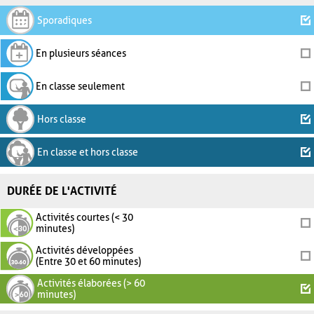
Sporadiques
En plusieurs séances
En classe seulement
Hors classe
En classe et hors classe
DURÉE DE L'ACTIVITÉ
Activités courtes (< 30
minutes)
Activités développées
(Entre 30 et 60 minutes)
Activités élaborées (> 60
minutes)