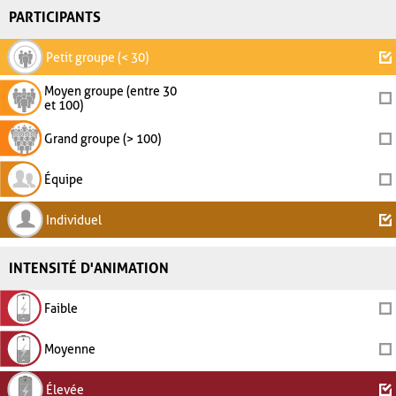
PARTICIPANTS
Petit groupe (< 30)
Moyen groupe (entre 30
et 100)
Grand groupe (> 100)
Équipe
Individuel
INTENSITÉ D'ANIMATION
Faible
Moyenne
Élevée