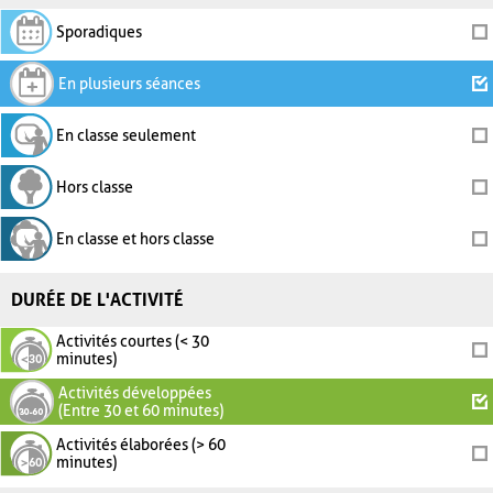
Sporadiques
En plusieurs séances
En classe seulement
Hors classe
En classe et hors classe
DURÉE DE L'ACTIVITÉ
Activités courtes (< 30
minutes)
Activités développées
(Entre 30 et 60 minutes)
Activités élaborées (> 60
minutes)