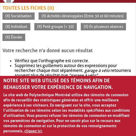
TOUTES LES FICHES (0)
(X) Socialisation
(X) Activités développées (Entre 30 et 60 minutes)
(X) Individuel
(X) Petit groupe (< 30)
(X) En plusieurs séances
(X) Élevée
Votre recherche n'a donné aucun résultat
Vérifiez que l'orthographe est correcte.
Supprimez les guillemets autour des expressions pour
rechercher chaque mot séparément.
garage à vélo
retournera
souvent plus de résultat que
"garage à vélo"
.
NOTRE SITE WEB UTILISE DES TÉMOINS AFIN DE
Envisagez d'élargir votre recherche avec
OR
.
garage OR vélo
retournera souvent plus de résultat que
garage à vélo
.
REHAUSSER VOTRE EXPÉRIENCE DE NAVIGATION.
Le site web de Polytechnique Montréal utilise des témoins de connexion
afin de recueillir des statistiques générales et offrir une meilleure
expérience à ses visiteurs. En naviguant sur le site, vous acceptez
l’utilisation de ces témoins selon les modalités spécifiées aux conditions
d’utilisation. Vous pouvez refuser les témoins de connexion en modifiant
vos paramètres de navigation. Pour en savoir plus sur le recours aux
témoins de connexion et sur la protection de vos renseignements
personnels,
cliquez ici
.
Avis de confidentialité et conditions d’utilisation