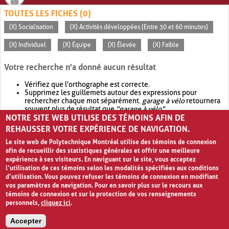
TOUTES LES FICHES (0)
(X) Socialisation
(X) Activités développées (Entre 30 et 60 minutes)
(X) Individuel
(X) Équipe
(X) Élevée
(X) Faible
Votre recherche n'a donné aucun résultat
Vérifiez que l'orthographe est correcte.
Supprimez les guillemets autour des expressions pour
rechercher chaque mot séparément.
garage à vélo
retournera
souvent plus de résultat que
"garage à vélo"
.
NOTRE SITE WEB UTILISE DES TÉMOINS AFIN DE
Envisagez d'élargir votre recherche avec
OR
.
garage OR vélo
retournera souvent plus de résultat que
garage à vélo
.
REHAUSSER VOTRE EXPÉRIENCE DE NAVIGATION.
Le site web de Polytechnique Montréal utilise des témoins de connexion
afin de recueillir des statistiques générales et offrir une meilleure
expérience à ses visiteurs. En naviguant sur le site, vous acceptez
l’utilisation de ces témoins selon les modalités spécifiées aux conditions
d’utilisation. Vous pouvez refuser les témoins de connexion en modifiant
vos paramètres de navigation. Pour en savoir plus sur le recours aux
témoins de connexion et sur la protection de vos renseignements
personnels,
cliquez ici
.
Avis de confidentialité et conditions d’utilisation
Accepter