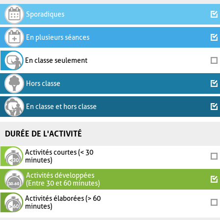
Sporadiques
En plusieurs séances
En classe seulement
Hors classe
En classe et hors classe
DURÉE DE L'ACTIVITÉ
Activités courtes (< 30
minutes)
Activités développées
(Entre 30 et 60 minutes)
Activités élaborées (> 60
minutes)