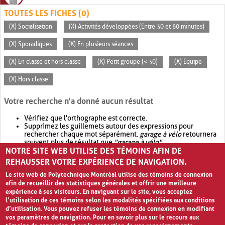
TOUTES LES FICHES (0)
(X) Socialisation
(X) Activités développées (Entre 30 et 60 minutes)
(X) Sporadiques
(X) En plusieurs séances
(X) En classe et hors classe
(X) Petit groupe (< 30)
(X) Équipe
(X) Hors classe
Votre recherche n'a donné aucun résultat
Vérifiez que l'orthographe est correcte.
Supprimez les guillemets autour des expressions pour
rechercher chaque mot séparément.
garage à vélo
retournera
souvent plus de résultat que
"garage à vélo"
.
NOTRE SITE WEB UTILISE DES TÉMOINS AFIN DE
Envisagez d'élargir votre recherche avec
OR
.
garage OR vélo
retournera souvent plus de résultat que
garage à vélo
.
REHAUSSER VOTRE EXPÉRIENCE DE NAVIGATION.
Le site web de Polytechnique Montréal utilise des témoins de connexion
afin de recueillir des statistiques générales et offrir une meilleure
expérience à ses visiteurs. En naviguant sur le site, vous acceptez
l’utilisation de ces témoins selon les modalités spécifiées aux conditions
d’utilisation. Vous pouvez refuser les témoins de connexion en modifiant
vos paramètres de navigation. Pour en savoir plus sur le recours aux