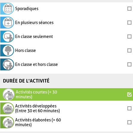
Sporadiques
En plusieurs séances
En classe seulement
Hors classe
En classe et hors classe
DURÉE DE L'ACTIVITÉ
Activités courtes (< 30
minutes)
Activités développées
(Entre 30 et 60 minutes)
Activités élaborées (> 60
minutes)