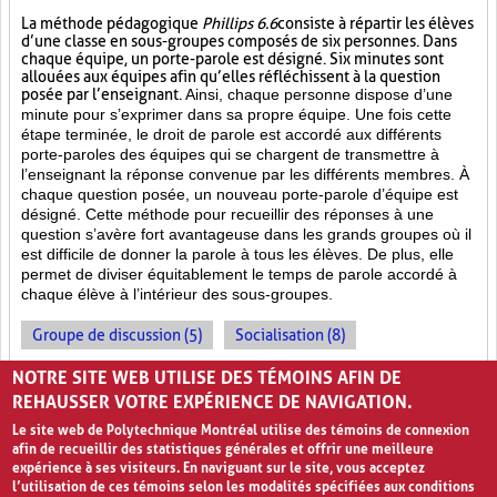
La méthode pédagogique
Phillips 6.6
consiste à répartir les élèves
d’une classe en sous-groupes composés de six personnes. Dans
chaque équipe, un porte-parole est désigné. Six minutes sont
allouées aux équipes afin qu’elles réfléchissent à la question
posée par l’enseignant.
Ainsi, chaque personne dispose d’une
minute pour s’exprimer dans sa propre équipe. Une fois cette
étape terminée, le droit de parole est accordé aux différents
porte-paroles des équipes qui se chargent de transmettre à
l’enseignant la réponse convenue par les différents membres. À
chaque question posée, un nouveau porte-parole d’équipe est
désigné. Cette méthode pour recueillir des réponses à une
question s’avère fort avantageuse dans les grands groupes où il
est difficile de donner la parole à tous les élèves. De plus, elle
permet de diviser équitablement le temps de parole accordé à
chaque élève à l’intérieur des sous-groupes.
Groupe de discussion (5)
Socialisation (8)
Enseignement par les pairs (7)
NOTRE SITE WEB UTILISE DES TÉMOINS AFIN DE
REHAUSSER VOTRE EXPÉRIENCE DE NAVIGATION.
Le site web de Polytechnique Montréal utilise des témoins de connexion
afin de recueillir des statistiques générales et offrir une meilleure
expérience à ses visiteurs. En naviguant sur le site, vous acceptez
l’utilisation de ces témoins selon les modalités spécifiées aux conditions