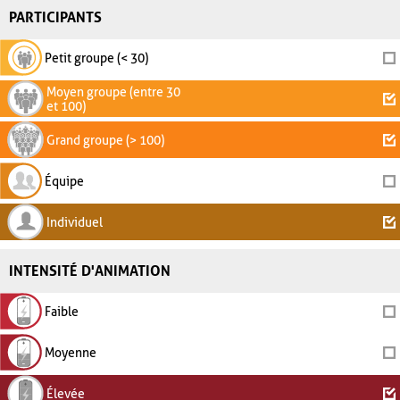
PARTICIPANTS
Petit groupe (< 30)
Moyen groupe (entre 30
et 100)
Grand groupe (> 100)
Équipe
Individuel
INTENSITÉ D'ANIMATION
Faible
Moyenne
Élevée