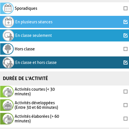
Sporadiques
En plusieurs séances
En classe seulement
Hors classe
En classe et hors classe
DURÉE DE L'ACTIVITÉ
Activités courtes (< 30
minutes)
Activités développées
(Entre 30 et 60 minutes)
Activités élaborées (> 60
minutes)