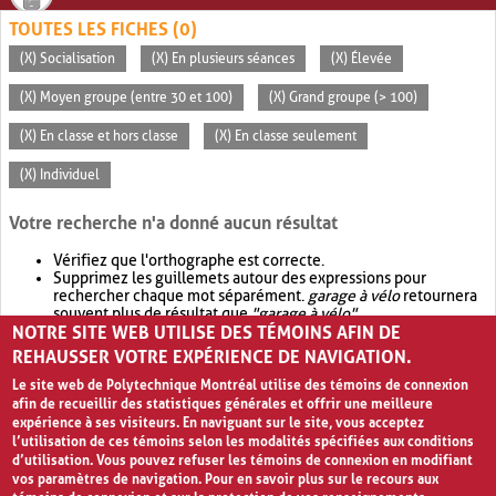
TOUTES LES FICHES (0)
(X) Socialisation
(X) En plusieurs séances
(X) Élevée
(X) Moyen groupe (entre 30 et 100)
(X) Grand groupe (> 100)
(X) En classe et hors classe
(X) En classe seulement
(X) Individuel
Votre recherche n'a donné aucun résultat
Vérifiez que l'orthographe est correcte.
Supprimez les guillemets autour des expressions pour
rechercher chaque mot séparément.
garage à vélo
retournera
souvent plus de résultat que
"garage à vélo"
.
NOTRE SITE WEB UTILISE DES TÉMOINS AFIN DE
Envisagez d'élargir votre recherche avec
OR
.
garage OR vélo
retournera souvent plus de résultat que
garage à vélo
.
REHAUSSER VOTRE EXPÉRIENCE DE NAVIGATION.
Le site web de Polytechnique Montréal utilise des témoins de connexion
afin de recueillir des statistiques générales et offrir une meilleure
expérience à ses visiteurs. En naviguant sur le site, vous acceptez
l’utilisation de ces témoins selon les modalités spécifiées aux conditions
d’utilisation. Vous pouvez refuser les témoins de connexion en modifiant
vos paramètres de navigation. Pour en savoir plus sur le recours aux