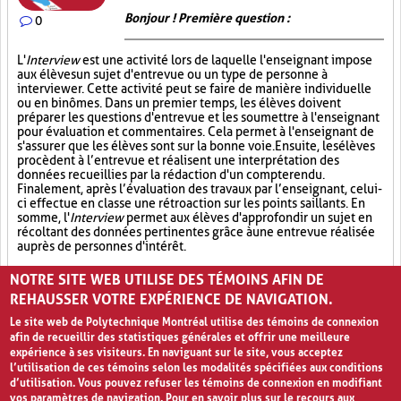
Bonjour ! Première question :
0
L'
Interview
est une activité lors de laquelle l'enseignant impose
aux élèves un sujet d'entrevue ou un type de personne à
interviewer. Cette activité peut se faire de manière individuelle
ou en binômes. Dans un premier temps, les élèves doivent
préparer les questions d'entrevue et les soumettre à l'enseignant
pour évaluation et commentaires. Cela permet à l'enseignant de
s'assurer que les élèves sont sur la bonne voie. Ensuite, les élèves
procèdent à l’entrevue et réalisent une interprétation des
données recueillies par la rédaction d'un compte rendu.
Finalement, après l’évaluation des travaux par l’enseignant, celui-
ci effectue en classe une rétroaction sur les points saillants. En
somme, l'
Interview
permet aux élèves d'approfondir un sujet en
récoltant des données pertinentes grâce à une entrevue réalisée
auprès de personnes d'intérêt.
Socialisation (8)
Échanges (13)
Cas réel (4)
NOTRE SITE WEB UTILISE DES TÉMOINS AFIN DE
REHAUSSER VOTRE EXPÉRIENCE DE NAVIGATION.
Le site web de Polytechnique Montréal utilise des témoins de connexion
afin de recueillir des statistiques générales et offrir une meilleure
expérience à ses visiteurs. En naviguant sur le site, vous acceptez
l’utilisation de ces témoins selon les modalités spécifiées aux conditions
d’utilisation. Vous pouvez refuser les témoins de connexion en modifiant
vos paramètres de navigation. Pour en savoir plus sur le recours aux