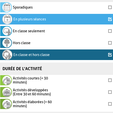
Sporadiques
En plusieurs séances
En classe seulement
Hors classe
En classe et hors classe
DURÉE DE L'ACTIVITÉ
Activités courtes (< 30
minutes)
Activités développées
(Entre 30 et 60 minutes)
Activités élaborées (> 60
minutes)