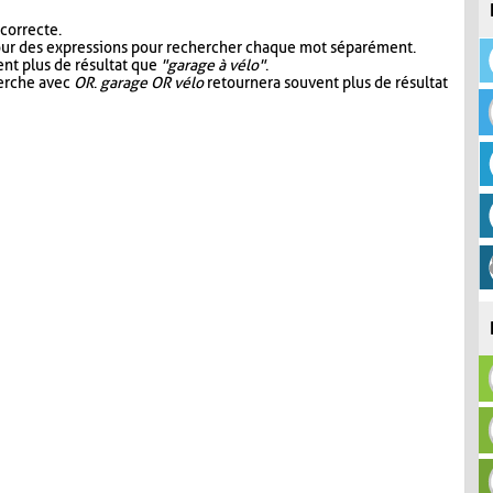
 correcte.
our des expressions pour rechercher chaque mot séparément.
nt plus de résultat que
"garage à vélo"
.
herche avec
OR
.
garage OR vélo
retournera souvent plus de résultat