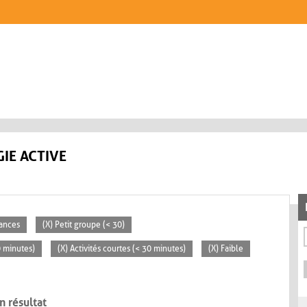
IE ACTIVE
éances
(X) Petit groupe (< 30)
0 minutes)
(X) Activités courtes (< 30 minutes)
(X) Faible
n résultat