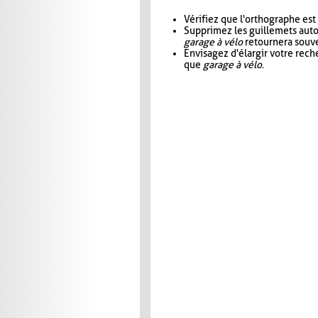
Vérifiez que l'orthographe est
Supprimez les guillemets aut
garage à vélo
retournera souve
Envisagez d'élargir votre rec
que
garage à vélo
.