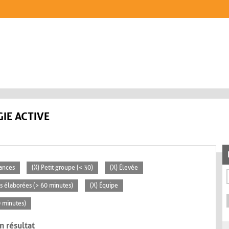
IE ACTIVE
éances
(X) Petit groupe (< 30)
(X) Élevée
tés élaborées (> 60 minutes)
(X) Équipe
0 minutes)
n résultat