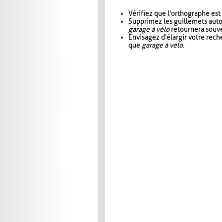
Vérifiez que l'orthographe est
Supprimez les guillemets aut
garage à vélo
retournera souve
Envisagez d'élargir votre rec
que
garage à vélo
.