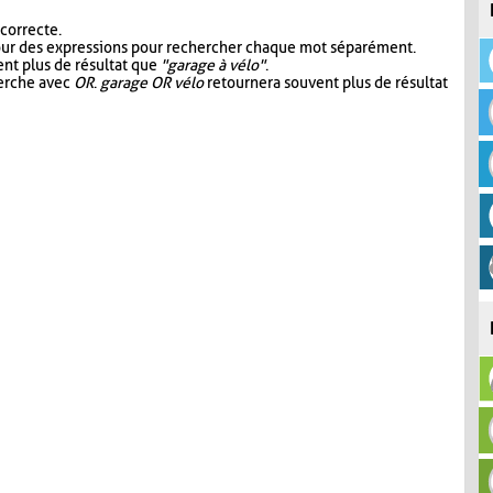
 correcte.
our des expressions pour rechercher chaque mot séparément.
nt plus de résultat que
"garage à vélo"
.
herche avec
OR
.
garage OR vélo
retournera souvent plus de résultat