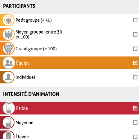
PARTICIPANTS
Petit groupe (< 30)
Moyen groupe (entre 30
et 100)
Grand groupe (> 100)
Équipe
Individuel
INTENSITÉ D'ANIMATION
Faible
Moyenne
Élevée