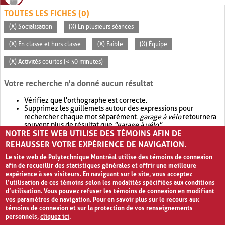
TOUTES LES FICHES (0)
(X) Socialisation
(X) En plusieurs séances
(X) En classe et hors classe
(X) Faible
(X) Équipe
(X) Activités courtes (< 30 minutes)
Votre recherche n'a donné aucun résultat
Vérifiez que l'orthographe est correcte.
Supprimez les guillemets autour des expressions pour
rechercher chaque mot séparément.
garage à vélo
retournera
souvent plus de résultat que
"garage à vélo"
.
NOTRE SITE WEB UTILISE DES TÉMOINS AFIN DE
Envisagez d'élargir votre recherche avec
OR
.
garage OR vélo
retournera souvent plus de résultat que
garage à vélo
.
REHAUSSER VOTRE EXPÉRIENCE DE NAVIGATION.
Le site web de Polytechnique Montréal utilise des témoins de connexion
afin de recueillir des statistiques générales et offrir une meilleure
expérience à ses visiteurs. En naviguant sur le site, vous acceptez
l’utilisation de ces témoins selon les modalités spécifiées aux conditions
d’utilisation. Vous pouvez refuser les témoins de connexion en modifiant
vos paramètres de navigation. Pour en savoir plus sur le recours aux
témoins de connexion et sur la protection de vos renseignements
personnels,
cliquez ici
.
Avis de confidentialité et conditions d’utilisation