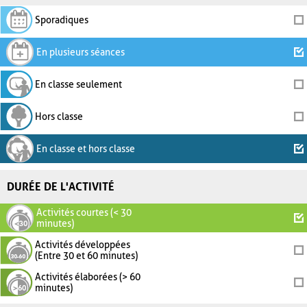
Sporadiques
En plusieurs séances
En classe seulement
Hors classe
En classe et hors classe
DURÉE DE L'ACTIVITÉ
Activités courtes (< 30
minutes)
Activités développées
(Entre 30 et 60 minutes)
Activités élaborées (> 60
minutes)