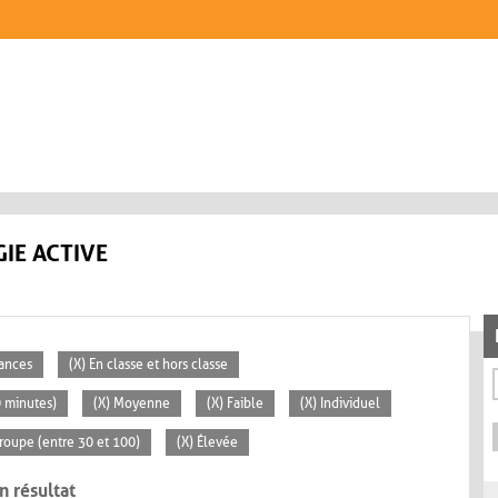
IE ACTIVE
éances
(X) En classe et hors classe
0 minutes)
(X) Moyenne
(X) Faible
(X) Individuel
roupe (entre 30 et 100)
(X) Élevée
n résultat