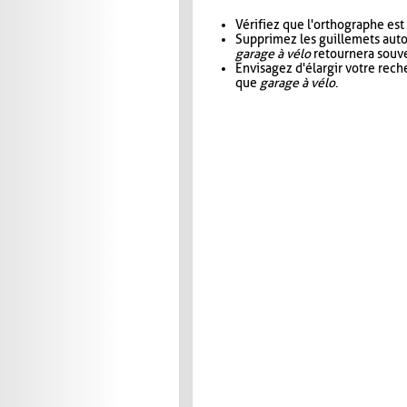
Vérifiez que l'orthographe est
Supprimez les guillemets aut
garage à vélo
retournera souve
Envisagez d'élargir votre rec
que
garage à vélo
.