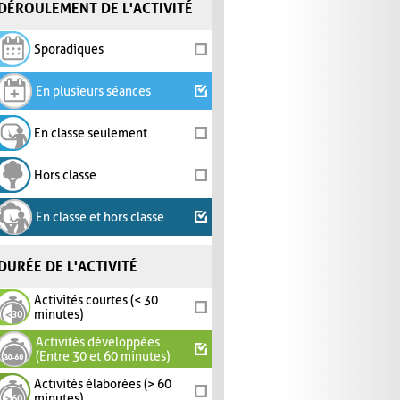
DÉROULEMENT DE L'ACTIVITÉ
Sporadiques
En plusieurs séances
En classe seulement
Hors classe
En classe et hors classe
DURÉE DE L'ACTIVITÉ
Activités courtes (< 30
minutes)
Activités développées
(Entre 30 et 60 minutes)
Activités élaborées (> 60
minutes)