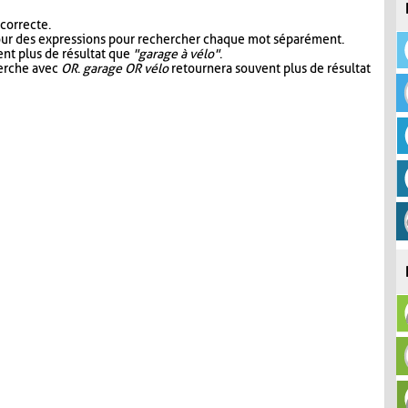
 correcte.
our des expressions pour rechercher chaque mot séparément.
nt plus de résultat que
"garage à vélo"
.
herche avec
OR
.
garage OR vélo
retournera souvent plus de résultat