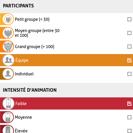
PARTICIPANTS
Petit groupe (< 30)
Moyen groupe (entre 30
et 100)
Grand groupe (> 100)
Équipe
Individuel
INTENSITÉ D'ANIMATION
Faible
Moyenne
Élevée