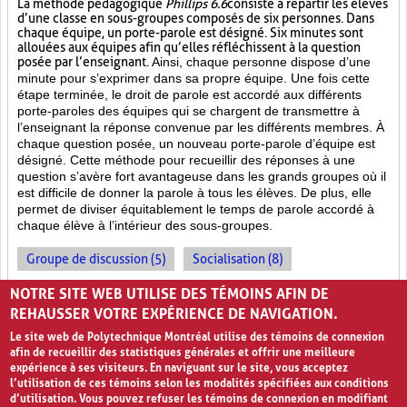
La méthode pédagogique
Phillips 6.6
consiste à répartir les élèves
d’une classe en sous-groupes composés de six personnes. Dans
chaque équipe, un porte-parole est désigné. Six minutes sont
allouées aux équipes afin qu’elles réfléchissent à la question
posée par l’enseignant.
Ainsi, chaque personne dispose d’une
minute pour s’exprimer dans sa propre équipe. Une fois cette
étape terminée, le droit de parole est accordé aux différents
porte-paroles des équipes qui se chargent de transmettre à
l’enseignant la réponse convenue par les différents membres. À
chaque question posée, un nouveau porte-parole d’équipe est
désigné. Cette méthode pour recueillir des réponses à une
question s’avère fort avantageuse dans les grands groupes où il
est difficile de donner la parole à tous les élèves. De plus, elle
permet de diviser équitablement le temps de parole accordé à
chaque élève à l’intérieur des sous-groupes.
Groupe de discussion (5)
Socialisation (8)
Enseignement par les pairs (7)
NOTRE SITE WEB UTILISE DES TÉMOINS AFIN DE
REHAUSSER VOTRE EXPÉRIENCE DE NAVIGATION.
Le site web de Polytechnique Montréal utilise des témoins de connexion
afin de recueillir des statistiques générales et offrir une meilleure
expérience à ses visiteurs. En naviguant sur le site, vous acceptez
l’utilisation de ces témoins selon les modalités spécifiées aux conditions
d’utilisation. Vous pouvez refuser les témoins de connexion en modifiant