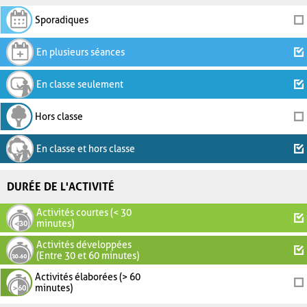
Sporadiques
En plusieurs séances
En classe seulement
Hors classe
En classe et hors classe
DURÉE DE L'ACTIVITÉ
Activités courtes (< 30
minutes)
Activités développées
(Entre 30 et 60 minutes)
Activités élaborées (> 60
minutes)