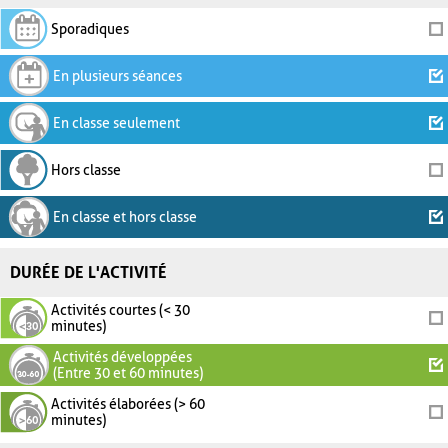
Sporadiques
En plusieurs séances
En classe seulement
Hors classe
En classe et hors classe
DURÉE DE L'ACTIVITÉ
Activités courtes (< 30
minutes)
Activités développées
(Entre 30 et 60 minutes)
Activités élaborées (> 60
minutes)