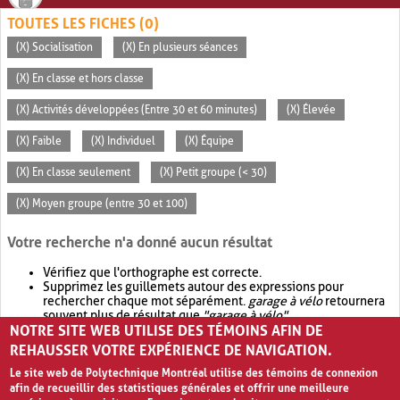
TOUTES LES FICHES (0)
(X) Socialisation
(X) En plusieurs séances
(X) En classe et hors classe
(X) Activités développées (Entre 30 et 60 minutes)
(X) Élevée
(X) Faible
(X) Individuel
(X) Équipe
(X) En classe seulement
(X) Petit groupe (< 30)
(X) Moyen groupe (entre 30 et 100)
Votre recherche n'a donné aucun résultat
Vérifiez que l'orthographe est correcte.
Supprimez les guillemets autour des expressions pour
rechercher chaque mot séparément.
garage à vélo
retournera
souvent plus de résultat que
"garage à vélo"
.
NOTRE SITE WEB UTILISE DES TÉMOINS AFIN DE
Envisagez d'élargir votre recherche avec
OR
.
garage OR vélo
retournera souvent plus de résultat que
garage à vélo
.
REHAUSSER VOTRE EXPÉRIENCE DE NAVIGATION.
Le site web de Polytechnique Montréal utilise des témoins de connexion
afin de recueillir des statistiques générales et offrir une meilleure