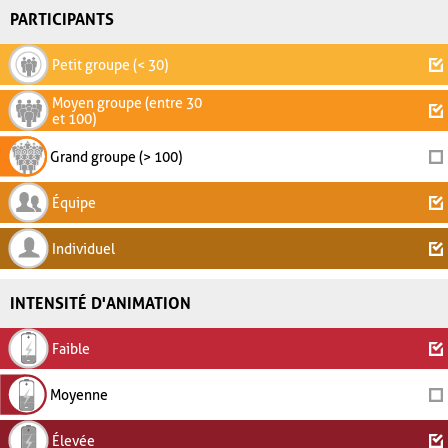
PARTICIPANTS
Petit groupe (< 30)
Moyen groupe (entre 30
et 100)
Grand groupe (> 100)
Équipe
Individuel
INTENSITÉ D'ANIMATION
Faible
Moyenne
Élevée