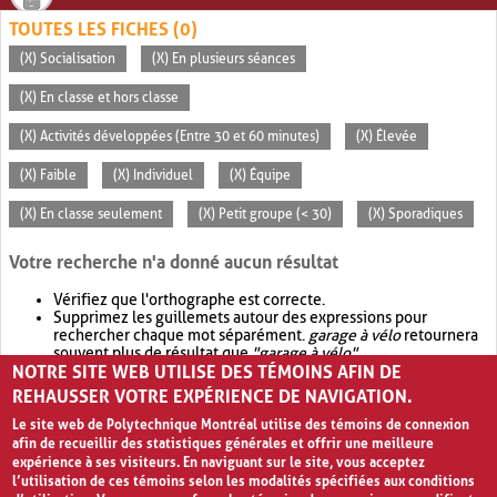
TOUTES LES FICHES (0)
(X) Socialisation
(X) En plusieurs séances
(X) En classe et hors classe
(X) Activités développées (Entre 30 et 60 minutes)
(X) Élevée
(X) Faible
(X) Individuel
(X) Équipe
(X) En classe seulement
(X) Petit groupe (< 30)
(X) Sporadiques
Votre recherche n'a donné aucun résultat
Vérifiez que l'orthographe est correcte.
Supprimez les guillemets autour des expressions pour
rechercher chaque mot séparément.
garage à vélo
retournera
souvent plus de résultat que
"garage à vélo"
.
NOTRE SITE WEB UTILISE DES TÉMOINS AFIN DE
Envisagez d'élargir votre recherche avec
OR
.
garage OR vélo
retournera souvent plus de résultat que
garage à vélo
.
REHAUSSER VOTRE EXPÉRIENCE DE NAVIGATION.
Le site web de Polytechnique Montréal utilise des témoins de connexion
afin de recueillir des statistiques générales et offrir une meilleure
expérience à ses visiteurs. En naviguant sur le site, vous acceptez
l’utilisation de ces témoins selon les modalités spécifiées aux conditions