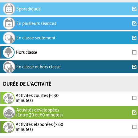
Sporadiques
En plusieurs séances
En classe seulement
Hors classe
En classe et hors classe
DURÉE DE L'ACTIVITÉ
Activités courtes (< 30
minutes)
Activités développées
(Entre 30 et 60 minutes)
Activités élaborées (> 60
minutes)