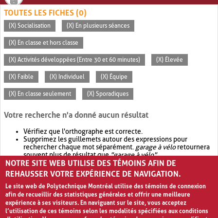
TOUTES LES FICHES (0)
(X) Socialisation
(X) En plusieurs séances
(X) En classe et hors classe
(X) Activités développées (Entre 30 et 60 minutes)
(X) Élevée
(X) Faible
(X) Individuel
(X) Équipe
(X) En classe seulement
(X) Sporadiques
Votre recherche n'a donné aucun résultat
Vérifiez que l'orthographe est correcte.
Supprimez les guillemets autour des expressions pour
rechercher chaque mot séparément.
garage à vélo
retournera
souvent plus de résultat que
"garage à vélo"
.
NOTRE SITE WEB UTILISE DES TÉMOINS AFIN DE
Envisagez d'élargir votre recherche avec
OR
.
garage OR vélo
retournera souvent plus de résultat que
garage à vélo
.
REHAUSSER VOTRE EXPÉRIENCE DE NAVIGATION.
Le site web de Polytechnique Montréal utilise des témoins de connexion
afin de recueillir des statistiques générales et offrir une meilleure
expérience à ses visiteurs. En naviguant sur le site, vous acceptez
l’utilisation de ces témoins selon les modalités spécifiées aux conditions