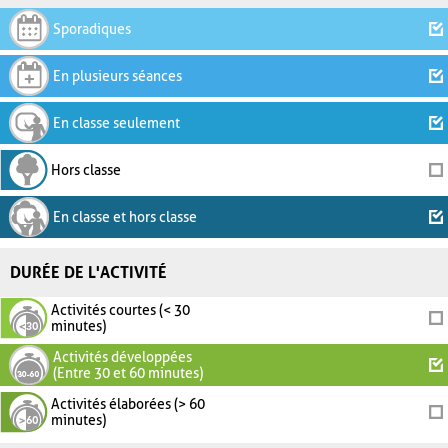
Sporadiques
En plusieurs séances
En classe seulement
Hors classe
En classe et hors classe
DURÉE DE L'ACTIVITÉ
Activités courtes (< 30
minutes)
Activités développées
(Entre 30 et 60 minutes)
Activités élaborées (> 60
minutes)