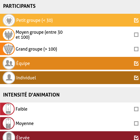
PARTICIPANTS
Petit groupe (< 30)
Moyen groupe (entre 30
et 100)
Grand groupe (> 100)
Équipe
Individuel
INTENSITÉ D'ANIMATION
Faible
Moyenne
Élevée