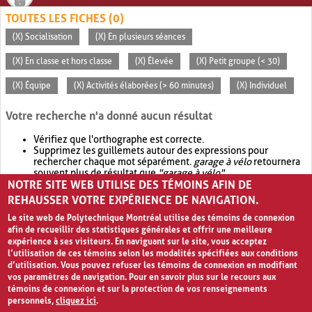
TOUTES LES FICHES (0)
(X) Socialisation
(X) En plusieurs séances
(X) En classe et hors classe
(X) Élevée
(X) Petit groupe (< 30)
(X) Équipe
(X) Activités élaborées (> 60 minutes)
(X) Individuel
Votre recherche n'a donné aucun résultat
Vérifiez que l'orthographe est correcte.
Supprimez les guillemets autour des expressions pour
rechercher chaque mot séparément.
garage à vélo
retournera
souvent plus de résultat que
"garage à vélo"
.
NOTRE SITE WEB UTILISE DES TÉMOINS AFIN DE
Envisagez d'élargir votre recherche avec
OR
.
garage OR vélo
retournera souvent plus de résultat que
garage à vélo
.
REHAUSSER VOTRE EXPÉRIENCE DE NAVIGATION.
Le site web de Polytechnique Montréal utilise des témoins de connexion
afin de recueillir des statistiques générales et offrir une meilleure
expérience à ses visiteurs. En naviguant sur le site, vous acceptez
l’utilisation de ces témoins selon les modalités spécifiées aux conditions
d’utilisation. Vous pouvez refuser les témoins de connexion en modifiant
vos paramètres de navigation. Pour en savoir plus sur le recours aux
témoins de connexion et sur la protection de vos renseignements
personnels,
cliquez ici
.
Avis de confidentialité et conditions d’utilisation