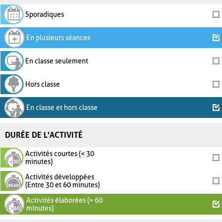
Sporadiques
En plusieurs séances
En classe seulement
Hors classe
En classe et hors classe
DURÉE DE L'ACTIVITÉ
Activités courtes (< 30
minutes)
Activités développées
(Entre 30 et 60 minutes)
Activités élaborées (> 60
minutes)