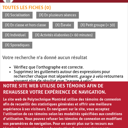
TOUTES LES FICHES (0)
(X) Socialisation
(X) En plusieurs séances
(X) En classe et hors classe
(X) Élevée
(X) Petit groupe (< 30)
(X) Individuel
(X) Activités élaborées (> 60 minutes)
(X) Sporadiques
Votre recherche n'a donné aucun résultat
Vérifiez que l'orthographe est correcte.
Supprimez les guillemets autour des expressions pour
rechercher chaque mot séparément.
garage à vélo
retournera
souvent plus de résultat que
"garage à vélo"
.
NOTRE SITE WEB UTILISE DES TÉMOINS AFIN DE
Envisagez d'élargir votre recherche avec
OR
.
garage OR vélo
retournera souvent plus de résultat que
garage à vélo
.
REHAUSSER VOTRE EXPÉRIENCE DE NAVIGATION.
Le site web de Polytechnique Montréal utilise des témoins de connexion
afin de recueillir des statistiques générales et offrir une meilleure
expérience à ses visiteurs. En naviguant sur le site, vous acceptez
l’utilisation de ces témoins selon les modalités spécifiées aux conditions
d’utilisation. Vous pouvez refuser les témoins de connexion en modifiant
vos paramètres de navigation. Pour en savoir plus sur le recours aux