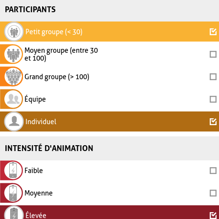
PARTICIPANTS
Petit groupe (< 30)
Moyen groupe (entre 30
et 100)
Grand groupe (> 100)
Équipe
Individuel
INTENSITÉ D'ANIMATION
Faible
Moyenne
Élevée