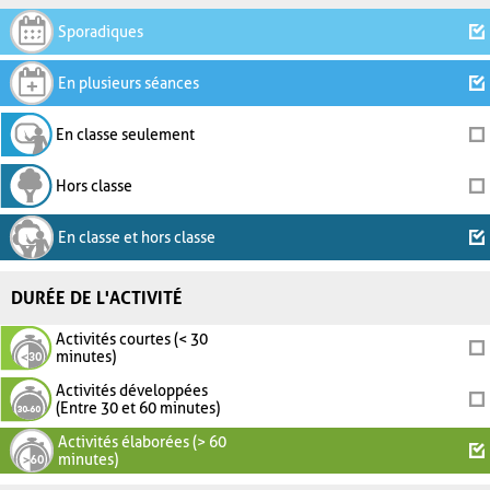
Sporadiques
En plusieurs séances
En classe seulement
Hors classe
En classe et hors classe
DURÉE DE L'ACTIVITÉ
Activités courtes (< 30
minutes)
Activités développées
(Entre 30 et 60 minutes)
Activités élaborées (> 60
minutes)