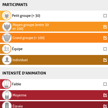
PARTICIPANTS
Petit groupe (< 30)
Moyen groupe (entre 30
et 100)
Grand groupe (> 100)
Équipe
Individuel
INTENSITÉ D'ANIMATION
Faible
Moyenne
Élevée