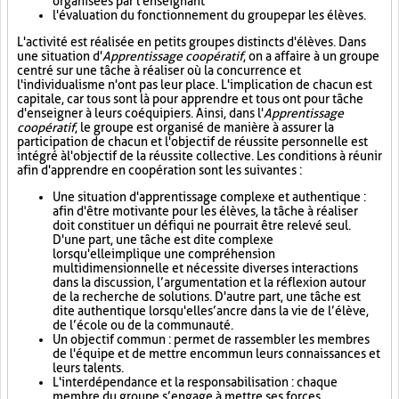
organisées par l'enseignant
l'évaluation du fonctionnement du groupe par les élèves.
L'activité est réalisée en petits groupes distincts d'élèves. Dans
une situation d'
Apprentissage coopératif
, on a affaire à un groupe
centré sur une tâche à réaliser où la concurrence et
l'individualisme n'ont pas leur place. L'implication de chacun est
capitale, car tous sont là pour apprendre et tous ont pour tâche
d'enseigner à leurs coéquipiers. Ainsi, dans l'
Apprentissage
coopératif
, le groupe est organisé de manière à assurer la
participation de chacun et l'objectif de réussite personnelle est
intégré à l'objectif de la réussite collective. Les conditions à réunir
afin d'apprendre en coopération sont les suivantes :
Une situation d'apprentissage complexe et authentique :
afin d'être motivante pour les élèves, la tâche à réaliser
doit constituer un défi qui ne pourrait être relevé seul.
D'une part, une tâche est dite complexe
lorsqu'elle implique une compréhension
multidimensionnelle et nécessite diverses interactions
dans la discussion, l’argumentation et la réflexion autour
de la recherche de solutions. D'autre part, une tâche est
dite authentique lorsqu'elle s’ancre dans la vie de l’élève,
de l’école ou de la communauté.
Un objectif commun : permet de rassembler les membres
de l'équipe et de mettre en commun leurs connaissances et
leurs talents.
L'interdépendance et la responsabilisation : chaque
membre du groupe s’engage à mettre ses forces