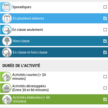
Sporadiques
En plusieurs séances
En classe seulement
Hors classe
En classe et hors classe
DURÉE DE L'ACTIVITÉ
Activités courtes (< 30
minutes)
Activités développées
(Entre 30 et 60 minutes)
Activités élaborées (> 60
minutes)