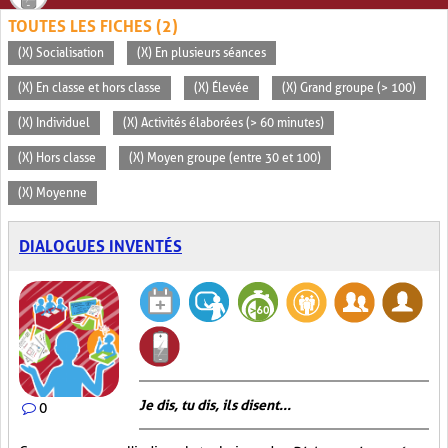
TOUTES LES FICHES (2)
(X) Socialisation
(X) En plusieurs séances
(X) En classe et hors classe
(X) Élevée
(X) Grand groupe (> 100)
(X) Individuel
(X) Activités élaborées (> 60 minutes)
(X) Hors classe
(X) Moyen groupe (entre 30 et 100)
(X) Moyenne
DIALOGUES INVENTÉS
Je dis, tu dis, ils disent...
0