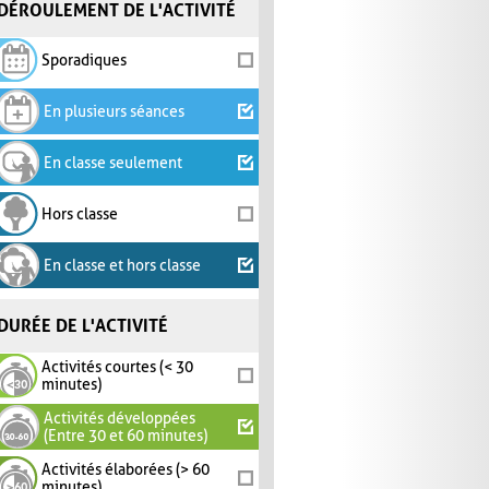
DÉROULEMENT DE L'ACTIVITÉ
Sporadiques
En plusieurs séances
En classe seulement
Hors classe
En classe et hors classe
DURÉE DE L'ACTIVITÉ
Activités courtes (< 30
minutes)
Activités développées
(Entre 30 et 60 minutes)
Activités élaborées (> 60
minutes)