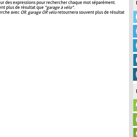
our des expressions pour rechercher chaque mot séparément.
nt plus de résultat que
"garage à vélo"
.
herche avec
OR
.
garage OR vélo
retournera souvent plus de résultat