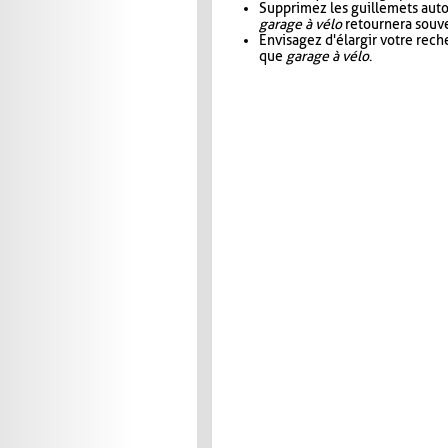
Supprimez les guillemets aut
garage à vélo
retournera souve
Envisagez d'élargir votre rec
que
garage à vélo
.