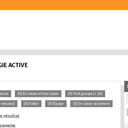
IE ACTIVE
éances
(X) En classe et hors classe
(X) Petit groupe (< 30)
0 minutes)
(X) Faible
(X) Équipe
(X) En classe seulement
n résultat
 correcte.