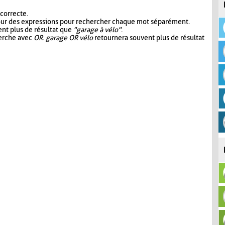
 correcte.
our des expressions pour rechercher chaque mot séparément.
nt plus de résultat que
"garage à vélo"
.
herche avec
OR
.
garage OR vélo
retournera souvent plus de résultat