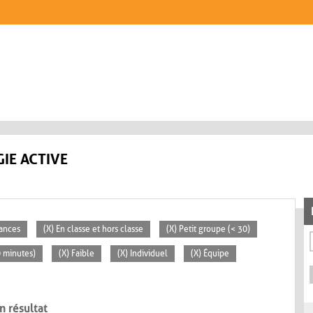
IE ACTIVE
éances
(X) En classe et hors classe
(X) Petit groupe (< 30)
0 minutes)
(X) Faible
(X) Individuel
(X) Équipe
n résultat