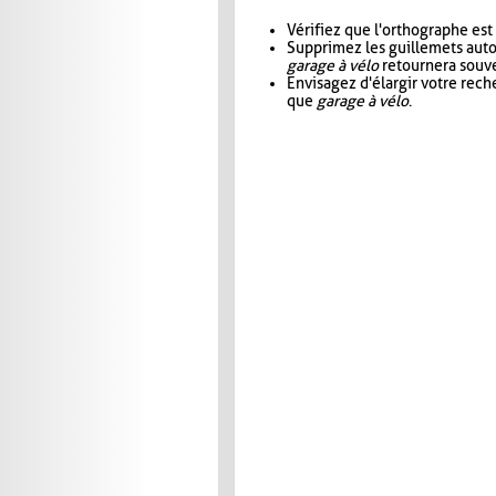
Vérifiez que l'orthographe est
Supprimez les guillemets aut
garage à vélo
retournera souve
Envisagez d'élargir votre rec
que
garage à vélo
.