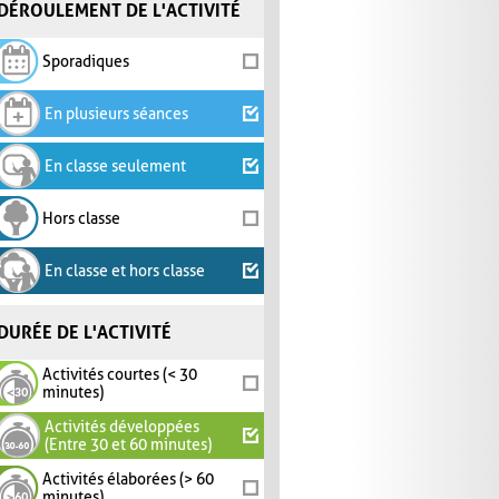
DÉROULEMENT DE L'ACTIVITÉ
Sporadiques
En plusieurs séances
En classe seulement
Hors classe
En classe et hors classe
DURÉE DE L'ACTIVITÉ
Activités courtes (< 30
minutes)
Activités développées
(Entre 30 et 60 minutes)
Activités élaborées (> 60
minutes)