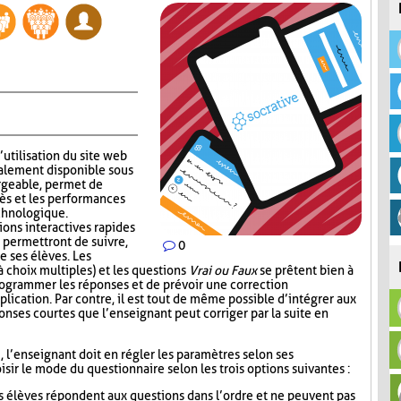
’utilisation du site web
alement disponible sous
rgeable, permet de
ès et les performances
echnologique.
ions interactives rapides
 permettront de suivre,
0
e ses élèves. Les
 choix multiples) et les questions
Vrai ou Faux
se prêtent bien à
 programmer les réponses et de prévoir une correction
lication. Par contre, il est tout de même possible d’intégrer aux
nses courtes que l’enseignant peut corriger par la suite en
i, l’enseignant doit en régler les paramètres selon ses
sir le mode du questionnaire selon les trois options suivantes :
s élèves répondent aux questions dans l’ordre et ne peuvent pas