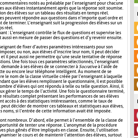
s commentaires notés au préalable par l’enseignant pour chacune
es aux élèves instantanément après que la réponse soit soumise.
ion des élèves sur un tableau des résultats en temps réel.
ves peuvent répondre aux questions dans n’importe quel ordre et
t de terminer. L’enseignant suit la progression des élèves sur un
ps réel.
nt : L’enseignant contrôle le flux de questions et supervise les
t aussi en mesure de passer des questions et d’y revenir ensuite.
seignant de fixer d’autres paramètres intéressants pour son
mposer, ou non, aux élèves d’inscrire leur nom, il peut décider
n, et il peut aussi ne permettre qu’une seule tentative de réponse
tions. Une fois tous ces paramètres sélectionnés, l’enseignant
t demande à ses élèves de se connecter à
Socrative
à l’aide de
lette ou encore leur téléphone intelligent. Au moment de se
re le nom de la classe virtuelle créée par l’enseignant à laquelle
ndant que les élèves remplissent le questionnaire, il est possible
ombre d’élèves qui ont répondu à telle ou telle question. Ainsi, il
ux gérer le temps de l’activité. Une fois le questionnaire terminé,
de résultats complet présentant les performances de ses élèves
nt accès à des statistiques intéressantes, comme le taux de
l peut décider de montrer ces tableaux et statistiques aux élèves,
s noms, si l’entrée de cette information avait été imposée.
ont nombreux. D’abord, elle permet à l’ensemble de la classe de
l’opportunité de tenter une réponse. L’anonymat de la procédure
es plus gênés d’être impliqués en classe. Ensuite, l’utilisation
namiser le cours et de maintenir l’attention des élèves, surtout