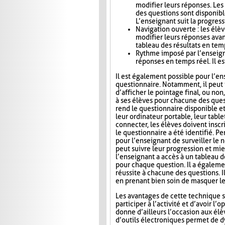
modifier leurs réponses. Le
des questions sont disponibl
L’enseignant suit la progress
Navigation ouverte : les élè
modifier leurs réponses avan
tableau des résultats en tem
Rythme imposé par l’enseigna
réponses en temps réel. Il es
Il est également possible pour l’en
questionnaire. Notamment, il peut i
d’afficher le pointage final, ou no
à ses élèves pour chacune des ques
rend le questionnaire disponible e
leur ordinateur portable, leur tab
connecter, les élèves doivent inscri
le questionnaire a été identifié. Pe
pour l’enseignant de surveiller le n
peut suivre leur progression et mie
l’enseignant a accès à un tableau 
pour chaque question. Il a égaleme
réussite à chacune des questions. I
en prenant bien soin de masquer le
Les avantages de cette technique s
participer à l’activité et d’avoir 
donne d’ailleurs l’occasion aux élèv
d’outils électroniques permet de dy