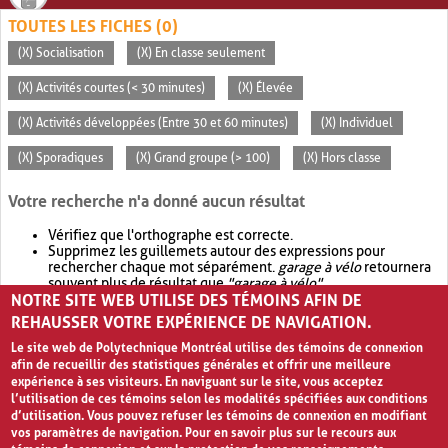
TOUTES LES FICHES (0)
(X) Socialisation
(X) En classe seulement
(X) Activités courtes (< 30 minutes)
(X) Élevée
(X) Activités développées (Entre 30 et 60 minutes)
(X) Individuel
(X) Sporadiques
(X) Grand groupe (> 100)
(X) Hors classe
Votre recherche n'a donné aucun résultat
Vérifiez que l'orthographe est correcte.
Supprimez les guillemets autour des expressions pour
rechercher chaque mot séparément.
garage à vélo
retournera
souvent plus de résultat que
"garage à vélo"
.
NOTRE SITE WEB UTILISE DES TÉMOINS AFIN DE
Envisagez d'élargir votre recherche avec
OR
.
garage OR vélo
retournera souvent plus de résultat que
garage à vélo
.
REHAUSSER VOTRE EXPÉRIENCE DE NAVIGATION.
Le site web de Polytechnique Montréal utilise des témoins de connexion
afin de recueillir des statistiques générales et offrir une meilleure
expérience à ses visiteurs. En naviguant sur le site, vous acceptez
l’utilisation de ces témoins selon les modalités spécifiées aux conditions
d’utilisation. Vous pouvez refuser les témoins de connexion en modifiant
vos paramètres de navigation. Pour en savoir plus sur le recours aux