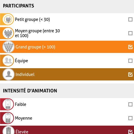
PARTICIPANTS
Petit groupe (< 30)
Moyen groupe (entre 30
et 100)
Grand groupe (> 100)
Équipe
Individuel
INTENSITÉ D'ANIMATION
Faible
Moyenne
Élevée